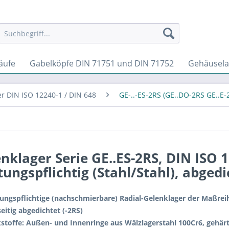
läufe
Gabelköpfe DIN 71751 und DIN 71752
Gehäusela
er DIN ISO 12240-1 / DIN 648
GE-..-ES-2RS (GE..DO-2RS GE..E-
nklager Serie GE..ES-2RS, DIN ISO 
ungspflichtig (Stahl/Stahl), abgedi
ungspflichtige (nachschmierbare) Radial-Gelenklager der Maßreih
eitig abgedichtet (-2RS)
stoffe: Außen- und Innenringe aus Wälzlagerstahl 100Cr6, gehärte