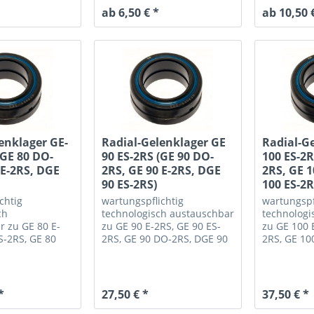
ab 6,50 € *
ab 10,50 
enklager GE-
Radial-Gelenklager GE
Radial-G
(GE 80 DO-
90 ES-2RS (GE 90 DO-
100 ES-2R
 E-2RS, DGE
2RS, GE 90 E-2RS, DGE
2RS, GE 1
90 ES-2RS)
100 ES-2R
chtig
wartungspflichtig
wartungspf
ch
technologisch austauschbar
technologi
r zu GE 80 E-
zu GE 90 E-2RS, GE 90 ES-
zu GE 100 
S-2RS, GE 80
2RS, GE 90 DO-2RS, DGE 90
2RS, GE 10
 80 ES-2RS
ES-2RS
100 ES-2R
*
27,50 € *
37,50 € *