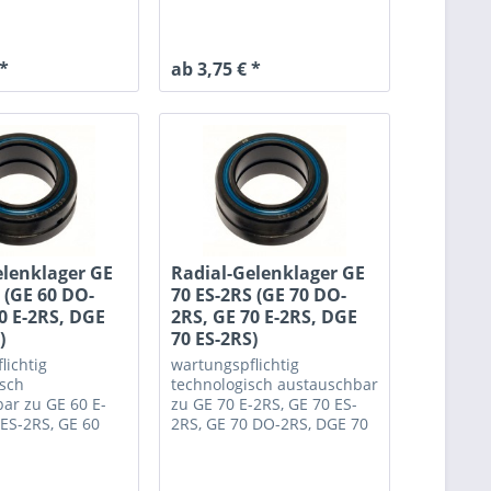
ES-2RS
 *
ab 3,75 € *
elenklager GE
Radial-Gelenklager GE
 (GE 60 DO-
70 ES-2RS (GE 70 DO-
0 E-2RS, DGE
2RS, GE 70 E-2RS, DGE
)
70 ES-2RS)
lichtig
wartungspflichtig
isch
technologisch austauschbar
ar zu GE 60 E-
zu GE 70 E-2RS, GE 70 ES-
 ES-2RS, GE 60
2RS, GE 70 DO-2RS, DGE 70
GE 60 ES-2RS
ES-2RS