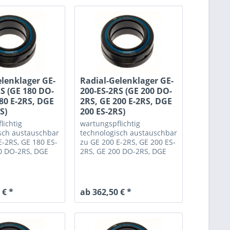
elenklager GE-
Radial-Gelenklager GE-
S (GE 180 DO-
200-ES-2RS (GE 200 DO-
80 E-2RS, DGE
2RS, GE 200 E-2RS, DGE
S)
200 ES-2RS)
lichtig
wartungspflichtig
sch austauschbar
technologisch austauschbar
E-2RS, GE 180 ES-
zu GE 200 E-2RS, GE 200 ES-
0 DO-2RS, DGE
2RS, GE 200 DO-2RS, DGE
S
200 ES-2RS
 € *
ab 362,50 € *