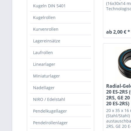
(16x30x14 m
Kugeln DIN 5401
Technologis
austauschba
Kugelrollen
2RS, GE 16 E
DO-2RS
Kurvenrollen
ab 2,00 € *
Lagereinsätze
Laufrollen
Linearlager
Miniaturlager
Radial-Gel
Nadellager
20 ES-2RS 
2RS, GE 20
NIRO / Edelstahl
20 ES-2RS)
20 x 35 x 1
Pendelkugellager
(Stahl/Stahl)
austauschba
Pendelrollenlager
2RS, GE 20 E