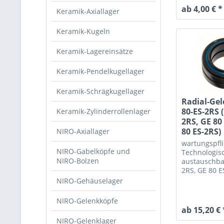
ab 4,00 € *
Keramik-Axiallager
Keramik-Kugeln
Keramik-Lagereinsätze
Keramik-Pendelkugellager
Keramik-Schrägkugellager
Radial-Gel
80-ES-2RS 
Keramik-Zylinderrollenlager
2RS, GE 80
80 ES-2RS)
NIRO-Axiallager
wartungspfli
NIRO-Gabelköpfe und
Technologis
NIRO-Bolzen
austauschba
2RS, GE 80 E
DO-2RS, DGE
NIRO-Gehäuselager
NIRO-Gelenkköpfe
ab 15,20 € 
NIRO-Gelenklager