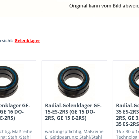
rsicht:
Gelenklager
enklager GE-
Radial-Gelenklager GE-
Radial-G
(GE 16 DO-
15-ES-2RS (GE 15 DO-
35 ES-2RS
 E-2RS)
2RS, GE 15 E-2RS)
2RS, GE 3
35 ES-2RS
chtig, Maßreihe
wartungspflichtig, Maßreihe
16 x 30 x 
ung: Stahl/Stahl
E, Geltipaarung: Stahl/Stahl
Technolog