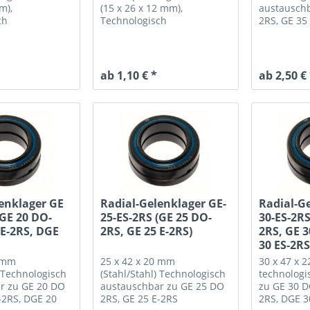
m),
(15 x 26 x 12 mm),
austauschb
ch
Technologisch
2RS, GE 35
r zu GE 16 E-
austauschbar zu GE 15 E-
S-2RS, GE 16
2RS, GE 15 ES-2RS, GE 15
DO-2RS
ab 1,10 € *
ab 2,50 €
enklager GE
Radial-Gelenklager GE-
Radial-G
(GE 20 DO-
25-ES-2RS (GE 25 DO-
30-ES-2RS
 E-2RS, DGE
2RS, GE 25 E-2RS)
2RS, GE 3
30 ES-2RS
6 mm
25 x 42 x 20 mm
30 x 47 x 2
Technologisch
(Stahl/Stahl)
Technologisch
technologi
r zu GE 20 DO
austauschbar zu GE 25 DO
zu GE 30 D
-2RS, DGE 20
2RS, GE 25 E-2RS
2RS, DGE 3