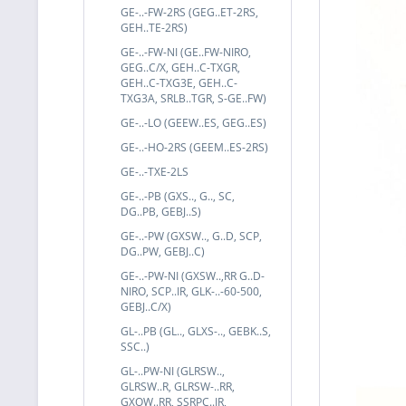
GE-..-FW-2RS (GEG..ET-2RS,
GEH..TE-2RS)
GE-..-FW-NI (GE..FW-NIRO,
GEG..C/X, GEH..C-TXGR,
GEH..C-TXG3E, GEH..C-
TXG3A, SRLB..TGR, S-GE..FW)
GE-..-LO (GEEW..ES, GEG..ES)
GE-..-HO-2RS (GEEM..ES-2RS)
GE-..-TXE-2LS
GE-..-PB (GXS.., G.., SC,
DG..PB, GEBJ..S)
GE-..-PW (GXSW.., G..D, SCP,
DG..PW, GEBJ..C)
GE-..-PW-NI (GXSW..,RR G..D-
NIRO, SCP..IR, GLK-..-60-500,
GEBJ..C/X)
GL-..PB (GL.., GLXS-.., GEBK..S,
SSC..)
GL-..PW-NI (GLRSW..,
GLRSW..R, GLRSW-..RR,
GXOW..RR, SSRPC..IR,