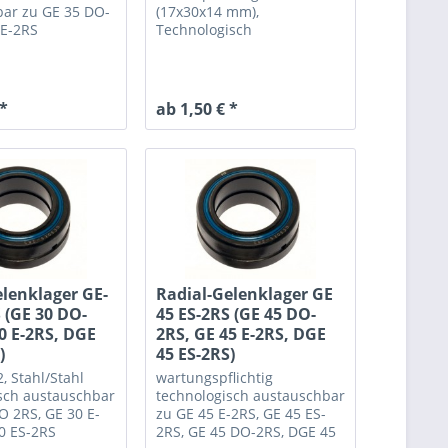
ar zu GE 35 DO-
(17x30x14 mm),
 E-2RS
Technologisch
austauschbar zu GE 17 E-
2RS, GE 17 ES-2RS, GE 17
DO-2RS, DGE 17 ES-2RS
 *
ab 1,50 € *
elenklager GE-
Radial-Gelenklager GE
 (GE 30 DO-
45 ES-2RS (GE 45 DO-
0 E-2RS, DGE
2RS, GE 45 E-2RS, DGE
)
45 ES-2RS)
2, Stahl/Stahl
wartungspflichtig
sch austauschbar
technologisch austauschbar
O 2RS, GE 30 E-
zu GE 45 E-2RS, GE 45 ES-
0 ES-2RS
2RS, GE 45 DO-2RS, DGE 45