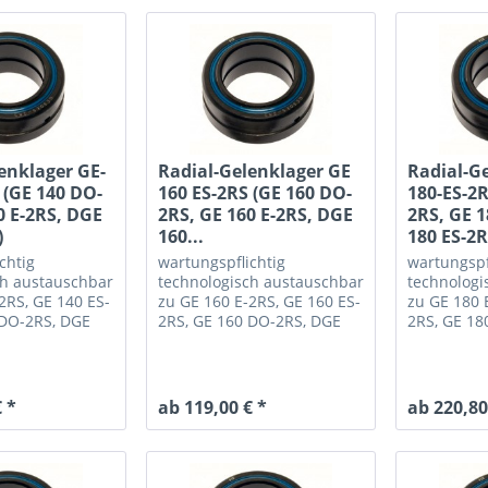
enklager GE-
Radial-Gelenklager GE
Radial-G
 (GE 140 DO-
160 ES-2RS (GE 160 DO-
180-ES-2R
0 E-2RS, DGE
2RS, GE 160 E-2RS, DGE
2RS, GE 1
)
160...
180 ES-2R
chtig
wartungspflichtig
wartungspf
ch austauschbar
technologisch austauschbar
technologi
2RS, GE 140 ES-
zu GE 160 E-2RS, GE 160 ES-
zu GE 180 
 DO-2RS, DGE
2RS, GE 160 DO-2RS, DGE
2RS, GE 18
 140-2RS
160 ES-2RS, SR 160-2RS
180 ES-2R
 *
ab 119,00 € *
ab 220,80