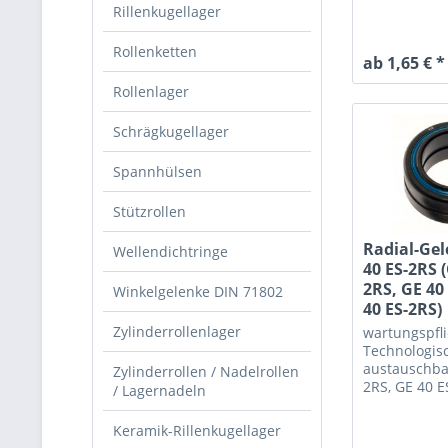
ES-2RS
Rillenkugellager
Rollenketten
ab 1,65 € *
Rollenlager
Schrägkugellager
Spannhülsen
Stützrollen
Radial-Gel
Wellendichtringe
40 ES-2RS 
2RS, GE 40
Winkelgelenke DIN 71802
40 ES-2RS)
Zylinderrollenlager
wartungspfli
Technologis
austauschba
Zylinderrollen / Nadelrollen
2RS, GE 40 E
/ Lagernadeln
DO-2RS, DGE
Keramik-Rillenkugellager