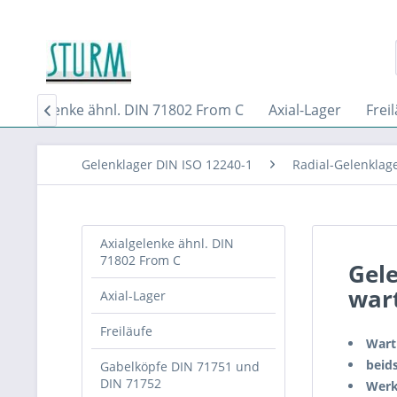
Axialgelenke ähnl. DIN 71802 From C
Axial-Lager
Frei

Gelenklager DIN ISO 12240-1
Radial-Gelenklag
Axialgelenke ähnl. DIN
71802 From C
Gele
wart
Axial-Lager
Freiläufe
Wart
beids
Gabelköpfe DIN 71751 und
DIN 71752
Werk