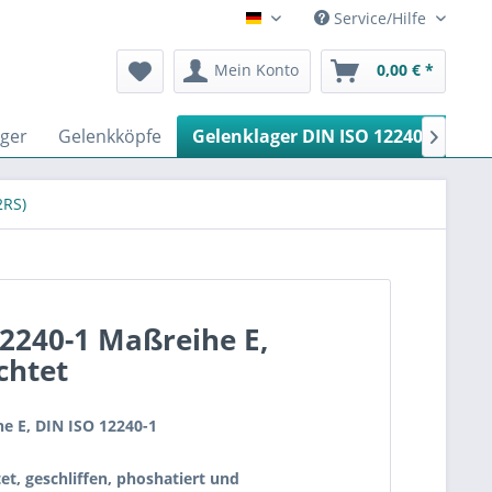
Service/Hilfe
Deutsch
Mein Konto
0,00 € *
ger
Gelenkköpfe
Gelenklager DIN ISO 12240-1
Gl

2RS)
12240-1 Maßreihe E,
chtet
e E, DIN ISO 12240-1
t, geschliffen, phoshatiert und