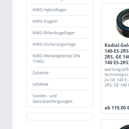
NIRO-Hybridlager
NIRO-Kugeln
NIRO-Rillenkugellager
NIRO-Sicherungsringe
Radial-Gel
140-ES-2RS
NIRO-Winkelgelenke DIN
2RS, GE 14
71802
140 ES-2RS
wartungspfli
Zubehör
technologis
zu GE 140 E-
Infothek
2RS, GE 140
140-2RS, SR
Sonder- und
Spezialanferigungen
ab 119,00 €