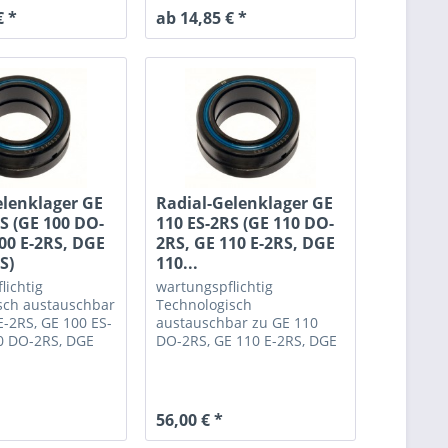
€ *
ab 14,85 € *
elenklager GE
Radial-Gelenklager GE
S (GE 100 DO-
110 ES-2RS (GE 110 DO-
00 E-2RS, DGE
2RS, GE 110 E-2RS, DGE
S)
110...
lichtig
wartungspflichtig
sch austauschbar
Technologisch
E-2RS, GE 100 ES-
austauschbar zu GE 110
0 DO-2RS, DGE
DO-2RS, GE 110 E-2RS, DGE
S
110 ES-2RS, SR 110-2RS
56,00 € *