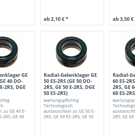
ab 2,10 € *
ab 3,50 €
enklager GE
Radial-Gelenklager GE
Radial-G
(GE 40 DO-
50 ES-2RS (GE 50 DO-
60 ES-2RS
 E-2RS, DGE
2RS, GE 50 E-2RS, DGE
2RS, GE 6
50 ES-2RS)
60 ES-2RS
chtig
wartungspflichtig
wartungspf
ch
Technologisch
Technolog
r zu GE 40 E-
austauschbar zu GE 50 E-
austauschb
S-2RS, GE 40
2RS, GE 50 ES-2RS, GE 50
2RS, GE 60
 40 ES-2RS
DO-2RS, DGE 50 ES-2RS
DO-2RS, D