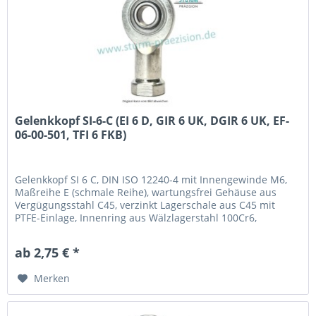
Gelenkkopf SI-6-C (EI 6 D, GIR 6 UK, DGIR 6 UK, EF-
06-00-501, TFI 6 FKB)
Gelenkkopf SI 6 C, DIN ISO 12240-4 mit Innengewinde M6,
Maßreihe E (schmale Reihe), wartungsfrei Gehäuse aus
Vergügungsstahl C45, verzinkt Lagerschale aus C45 mit
PTFE-Einlage, Innenring aus Wälzlagerstahl 100Cr6,
gehärtet, geschliffen, poliert und hartverchromt an der
Lauffläche Fabrikat / Hersteller: STB® Technologisch
ab 2,75 € *
austauschbar zu: EI 6 D, GIR 6 UK, DGIR 6 UK,...
Merken