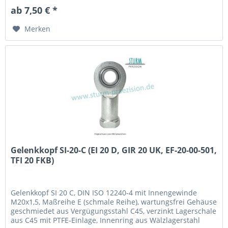
der Lauffläche Fabrikat / Hersteller: STB® Technologisch
ab 7,50 € *
austauschbar zu: EI 16 D, GIR 16 UK,...
Merken
Gelenkkopf SI-20-C (EI 20 D, GIR 20 UK, EF-20-00-501,
TFI 20 FKB)
Gelenkkopf SI 20 C, DIN ISO 12240-4 mit Innengewinde
M20x1,5, Maßreihe E (schmale Reihe), wartungsfrei Gehäuse
geschmiedet aus Vergügungsstahl C45, verzinkt Lagerschale
aus C45 mit PTFE-Einlage, Innenring aus Wälzlagerstahl