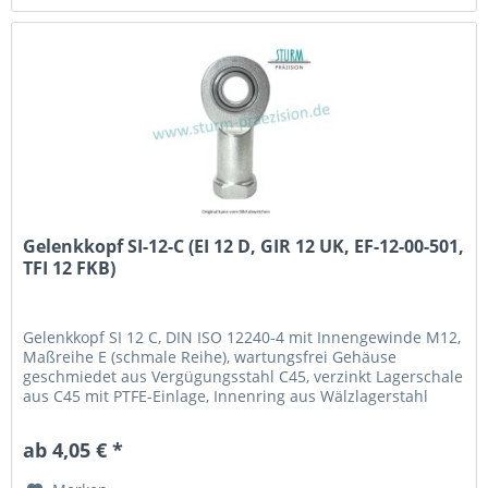
Gelenkkopf SI-12-C (EI 12 D, GIR 12 UK, EF-12-00-501,
TFI 12 FKB)
Gelenkkopf SI 12 C, DIN ISO 12240-4 mit Innengewinde M12,
Maßreihe E (schmale Reihe), wartungsfrei Gehäuse
geschmiedet aus Vergügungsstahl C45, verzinkt Lagerschale
aus C45 mit PTFE-Einlage, Innenring aus Wälzlagerstahl
100Cr6, gehärtet, geschliffen, poliert und hartverchromt an
der Lauffläche Fabrikat / Hersteller: STB® Technologisch
ab 4,05 € *
austauschbar zu: EI 12 D, GIR 12 UK,...