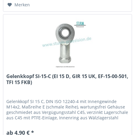
Merken
Gelenkkopf SI-15-C (EI 15 D, GIR 15 UK, EF-15-00-501,
TFI 15 FKB)
Gelenkkopf SI 15 C, DIN ISO 12240-4 mit Innengewinde
M14x2, Maßreihe E (schmale Reihe), wartungsfrei Gehäuse
geschmiedet aus Vergügungsstahl C45, verzinkt Lagerschale
aus C45 mit PTFE-Einlage, Innenring aus Wälzlagerstahl
100Cr6, gehärtet, geschliffen, poliert und hartverchromt an
der Lauffläche Fabrikat / Hersteller: STB® Technologisch
ab 4,90 € *
austauschbar zu: EI 15 D, GIR 15 UK,...