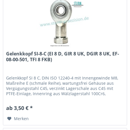
Gelenkkopf SI-8-C (EI 8 D, GIR 8 UK, DGIR 8 UK, EF-
08-00-501, TFI 8 FKB)
Gelenkkopf SI 8 C, DIN ISO 12240-4 mit Innengewinde M8,
Maßreihe E (schmale Reihe), wartungsfrei Gehäuse aus
Vergügungsstahl C45, verzinkt Lagerschale aus C45 mit
PTFE-Einlage, Innenring aus Wälzlagerstahl 100Cr6,
gehärtet, geschliffen, poliert und hartverchromt an der
Lauffläche Fabrikat / Hersteller: STB® Technologisch
ab 3,50 € *
austauschbar zu: EI 8 D, GIR 8 UK, DGIR 8 UK,...
Merken