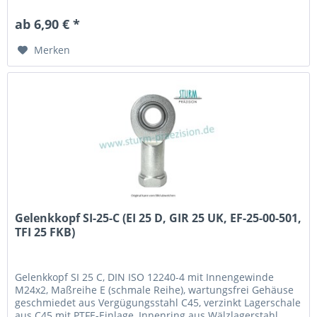
100Cr6, gehärtet, geschliffen, poliert und hartverchromt an
der Lauffläche Fabrikat / Hersteller: STB® Technologisch
ab 6,90 € *
austauschbar zu: EI 20 D, GIR 20 UK,...
Merken
Gelenkkopf SI-25-C (EI 25 D, GIR 25 UK, EF-25-00-501,
TFI 25 FKB)
Gelenkkopf SI 25 C, DIN ISO 12240-4 mit Innengewinde
M24x2, Maßreihe E (schmale Reihe), wartungsfrei Gehäuse
geschmiedet aus Vergügungsstahl C45, verzinkt Lagerschale
aus C45 mit PTFE-Einlage, Innenring aus Wälzlagerstahl