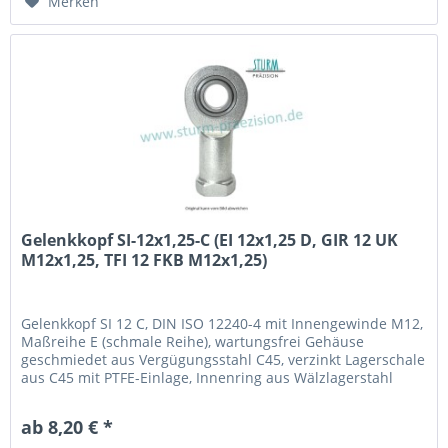
Merken
Gelenkkopf SI-12x1,25-C (EI 12x1,25 D, GIR 12 UK
M12x1,25, TFI 12 FKB M12x1,25)
Gelenkkopf SI 12 C, DIN ISO 12240-4 mit Innengewinde M12,
Maßreihe E (schmale Reihe), wartungsfrei Gehäuse
geschmiedet aus Vergügungsstahl C45, verzinkt Lagerschale
aus C45 mit PTFE-Einlage, Innenring aus Wälzlagerstahl
100Cr6, gehärtet, geschliffen, poliert und hartverchromt an
der Lauffläche Fabrikat / Hersteller: STB® Technologisch
ab 8,20 € *
austauschbar zu: EI 12x1,25 D, GIR 12 UK...