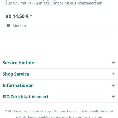
aus C45 mit PTFE-Einlage, Innenring aus Wälzlagerstahl
100Cr6, gehärtet, geschliffen, poliert und hartverchromt an
der Lauffläche Fabrikat / Hersteller: STB® Technologisch
ab 14,50 € *
austauschbar zu: EI 30 D, GIR 30 UK,...
Merken
Service Hotline
Shop Service
Informationen
ISO Zertifikat Visocert
* Alle Preise verstehen sich zzgl. Mehrwertsteuer und
Versandkosten
und
ggf. Nachnahmegebühren, wenn nicht anders beschrieben