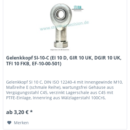
Gelenkkopf SI-10-C (EI 10 D, GIR 10 UK, DGIR 10 UK,
TFI 10 FKB, EF-10-00-501)
Gelenkkopf SI 10 C, DIN ISO 12240-4 mit Innengewinde M10,
Maßreihe E (schmale Reihe), wartungsfrei Gehäuse aus
Vergügungsstahl C45, verzinkt Lagerschale aus C45 mit
PTFE-Einlage, Innenring aus Wälzlagerstahl 100Cr6,
gehärtet, geschliffen, poliert und hartverchromt an der
Lauffläche Fabrikat / Hersteller: STB® Technologisch
ab 3,20 € *
austauschbar zu: EI 10 D, GIR 10 UK, DGIR 10 UK,...
Merken