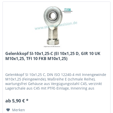
Gelenkkopf SI-10x1,25-C (EI 10x1,25 D, GIR 10 UK
M10x1,25, TFI 10 FKB M10x1,25)
Gelenkkopf SI 10x1,25 C, DIN ISO 12240-4 mit Innengewinde
M10x1,25 (Feingewinde), Maßreihe E (schmale Reihe),
wartungsfrei Gehäuse aus Vergügungsstahl C45, verzinkt
Lagerschale aus C45 mit PTFE-Einlage, Innenring aus
Wälzlagerstahl 100Cr6, gehärtet, geschliffen, poliert und
hartverchromt an der Lauffläche Fabrikat / Hersteller: STB®
ab 5,90 € *
Technologisch austauschbar zu: EI 10x1,25...
Merken