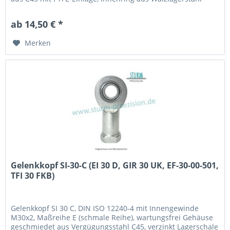
100Cr6, gehärtet, geschliffen, poliert und hartverchromt an
der Lauffläche Fabrikat / Hersteller: STB® Technologisch
ab 14,50 € *
austauschbar zu: EI 25 D, GIR 25 UK,...
Merken
Gelenkkopf SI-30-C (EI 30 D, GIR 30 UK, EF-30-00-501,
TFI 30 FKB)
Gelenkkopf SI 30 C, DIN ISO 12240-4 mit Innengewinde
M30x2, Maßreihe E (schmale Reihe), wartungsfrei Gehäuse
geschmiedet aus Vergügungsstahl C45, verzinkt Lagerschale