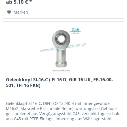
ab 5,10 € *
austauschbar zu: EI 17 D, GIR 17 UK,...
Merken
Gelenkkopf SI-16-C ( EI 16 D, GIR 16 UK, EF-16-00-
501, TFI 16 FKB)
Gelenkkopf SI 16 C, DIN ISO 12240-4 mit Innengewinde
M16x2, Maßreihe E (schmale Reihe), wartungsfrei Gehäuse
geschmiedet aus Vergügungsstahl C45, verzinkt Lagerschale
aus C45 mit PTFE-Einlage, Innenring aus Wälzlagerstahl
100Cr6, gehärtet, geschliffen, poliert und hartverchromt an