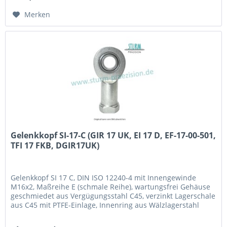
Merken
Gelenkkopf SI-17-C (GIR 17 UK, EI 17 D, EF-17-00-501,
TFI 17 FKB, DGIR17UK)
Gelenkkopf SI 17 C, DIN ISO 12240-4 mit Innengewinde
M16x2, Maßreihe E (schmale Reihe), wartungsfrei Gehäuse
geschmiedet aus Vergügungsstahl C45, verzinkt Lagerschale
aus C45 mit PTFE-Einlage, Innenring aus Wälzlagerstahl
100Cr6, gehärtet, geschliffen, poliert und hartverchromt an
der Lauffläche Fabrikat / Hersteller: STB® Technologisch