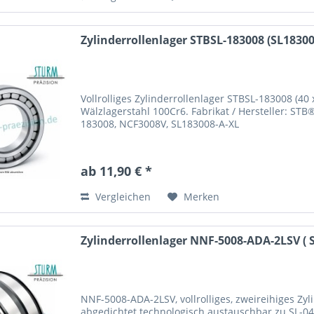
Zylinderrollenlager STBSL-183008 (SL18300
Vollrolliges Zylinderrollenlager STBSL-183008 (4
Wälzlagerstahl 100Cr6. Fabrikat / Hersteller: ST
183008, NCF3008V, SL183008-A-XL
ab 11,90 € *
Vergleichen
Merken
Zylinderrollenlager NNF-5008-ADA-2LSV ( SL
NNF-5008-ADA-2LSV, vollrolliges, zweireihiges Zyli
abgedichtet technologisch austauschbar zu SL-