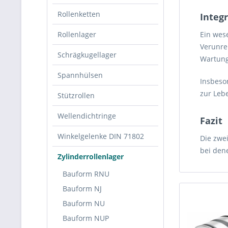
Rollenketten
Integ
Rollenlager
Ein wese
Verunre
Schrägkugellager
Wartung
Spannhülsen
Insbeso
zur Leb
Stützrollen
Wellendichtringe
Fazit
Winkelgelenke DIN 71802
Die zwe
bei den
Zylinderrollenlager
Bauform RNU
Bauform NJ
Bauform NU
Bauform NUP