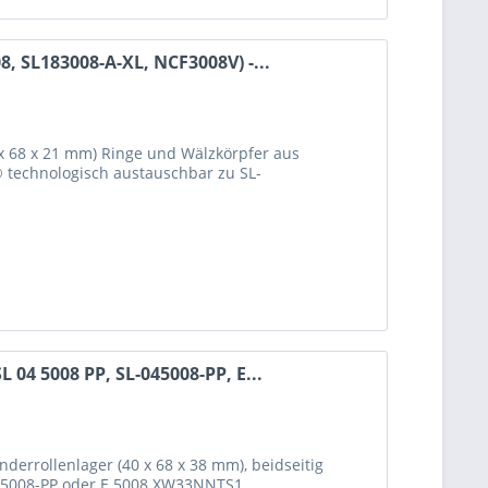
8, SL183008-A-XL, NCF3008V) -...
0 x 68 x 21 mm) Ringe und Wälzkörpfer aus
B® technologisch austauschbar zu SL-
 04 5008 PP, SL-045008-PP, E...
nderrollenlager (40 x 68 x 38 mm), beidseitig
045008-PP oder E 5008 XW33NNTS1