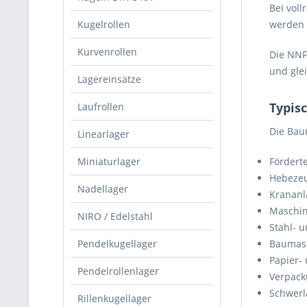
Bei voll
Kugelrollen
werden 
Kurvenrollen
Die NNF
und glei
Lagereinsätze
Typis
Laufrollen
Die Bau
Linearlager
Miniaturlager
Fördert
Hebeze
Nadellager
Krananl
Maschi
NIRO / Edelstahl
Stahl- 
Pendelkugellager
Baumas
Papier-
Pendelrollenlager
Verpack
Schwer
Rillenkugellager