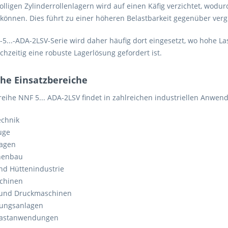
rolligen Zylinderrollenlagern wird auf einen Käfig verzichtet, wo
können. Dies führt zu einer höheren Belastbarkeit gegenüber ver
-5...-ADA-2LSV-Serie wird daher häufig dort eingesetzt, wo hoh
chzeitig eine robuste Lagerlösung gefordert ist.
che Einsatzbereiche
reihe NNF 5... ADA-2LSV findet in zahlreichen industriellen Anw
echnik
uge
agen
nenbau
und Hüttenindustrie
chinen
 und Druckmaschinen
ungsanlagen
lastanwendungen