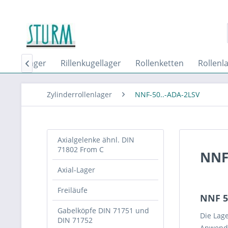
lrollenlager
Rillenkugellager
Rollenketten
Rollenl

Zylinderrollenlager
NNF-50..-ADA-2LSV
Axialgelenke ähnl. DIN
71802 From C
NNF-
Axial-Lager
Freiläufe
NNF 5.
Gabelköpfe DIN 71751 und
Die Lag
DIN 71752
Anwendu