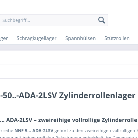
ager
Schrägkugellager
Spannhülsen
Stützrollen
50..-ADA-2LSV Zylinderrollenlager
.. ADA-2LSV – zweireihige vollrollige Zylinderrol
erreihe
NNF 5... ADA-2LSV
gehört zu den zweireihigen vollrolligen 
ngen mit hohen radialen Belastungen entwickelt. Im Gegensatz z