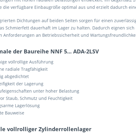
e die verfügbare Einbaugröße optimal aus und erzielt dadurch ein
egrierten Dichtungen auf beiden Seiten sorgen für einen zuverläss
das Schmierfett dauerhaft im Lager zu halten. Dadurch eignen sic
n Anforderungen an Betriebssicherheit und Wartungsfreundlichkei
ale der Baureihe NNF 5... ADA-2LSV
ige vollrollige Ausführung
e radiale Tragfähigkeit
ig abgedichtet
ifigkeit der Lagerung
ufeigenschaften unter hoher Belastung
vor Staub, Schmutz und Feuchtigkeit
sarme Lagerlösung
te Bauweise
le vollrolliger Zylinderrollenlager