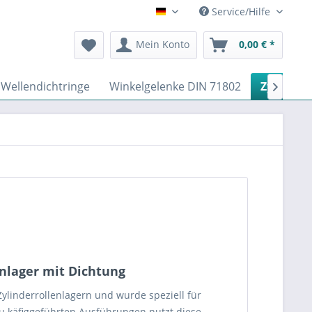
Service/Hilfe
Deutsch
Mein Konto
0,00 € *
Wellendichtringe
Winkelgelenke DIN 71802
Zylinderr

lenlager mit Dichtung
Zylinderrollenlagern und wurde speziell für
u käfiggeführten Ausführungen nutzt diese