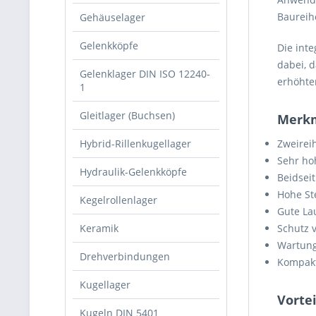
Baureih
Gehäuselager
Gelenkköpfe
Die int
dabei, 
Gelenklager DIN ISO 12240-
erhöhte
1
Gleitlager (Buchsen)
Merkm
Hybrid-Rillenkugellager
Zweireih
Sehr hoh
Hydraulik-Gelenkköpfe
Beidseit
Hohe Ste
Kegelrollenlager
Gute La
Keramik
Schutz 
Wartung
Drehverbindungen
Kompak
Kugellager
Vortei
Kugeln DIN 5401