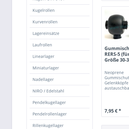
Kugelrollen
Kurvenrollen
Lagereinsätze
Laufrollen
Gummisch
RERS-5 (fü
Linearlager
Größe 30-3
Miniaturlager
Neoprene
Gummischut
Nadellager
Gelenkköpf
austauschba
NIRO / Edelstahl
DGS-5, PTS-
Pendelkugellager
7,95 € *
Pendelrollenlager
Rillenkugellager