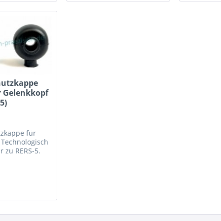
utzkappe
r Gelenkkopf
5)
zkappe für
e
Technologisch
r zu RERS-5.
5