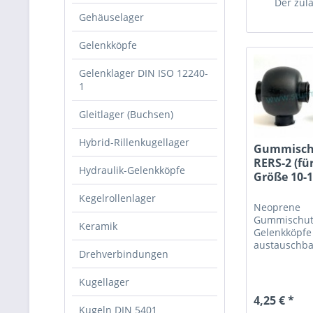
Der zulä
Gehäuselager
Gelenkköpfe
Gelenklager DIN ISO 12240-
1
Gleitlager (Buchsen)
Hybrid-Rillenkugellager
Gummisch
RERS-2 (fü
Hydraulik-Gelenkköpfe
Größe 10-1
Kegelrollenlager
Neoprene
Gummischut
Keramik
Gelenkköpf
austauschba
Drehverbindungen
DGS-2, PTS-
Kugellager
4,25 € *
Kugeln DIN 5401