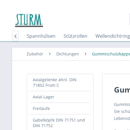
gellager
Spannhülsen
Stützrollen
Wellendichtrin

Zubehör
Dichtungen
Gummischutzkappe
Axialgelenke ähnl. DIN
71802 From C
Gum
Axial-Lager
Gummisc
Freiläufe
Sie sch
Lebensd
Gabelköpfe DIN 71751 und
DIN 71752