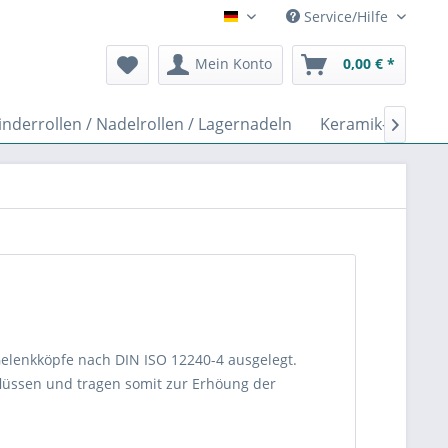
Service/Hilfe
Deutsch
Mein Konto
0,00 € *
inderrollen / Nadelrollen / Lagernadeln
Keramik-Axiallag

lenkköpfe nach DIN ISO 12240-4 ausgelegt.
flüssen und tragen somit zur Erhöung der