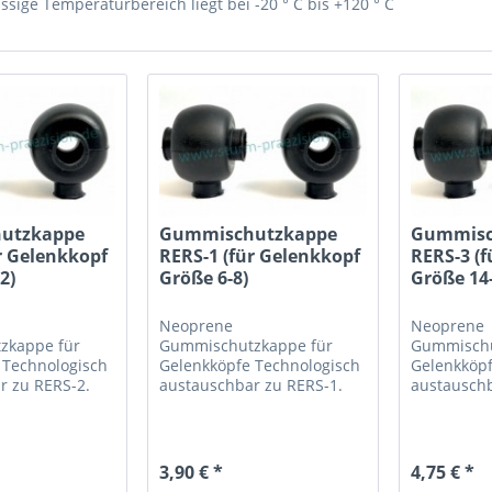
ssige Temperaturbereich liegt bei -20 ° C bis +120 ° C
utzkappe
Gummischutzkappe
Gummisc
r Gelenkkopf
RERS-1 (für Gelenkkopf
RERS-3 (
2)
Größe 6-8)
Größe 14
Neoprene
Neoprene
zkappe für
Gummischutzkappe für
Gummischu
e
Technologisch
Gelenkköpfe
Technologisch
Gelenkköp
r zu RERS-2.
austauschbar zu RERS-1.
austauschb
2
DGS-1, PTS-1
DGS-3, PTS
3,90 € *
4,75 € *