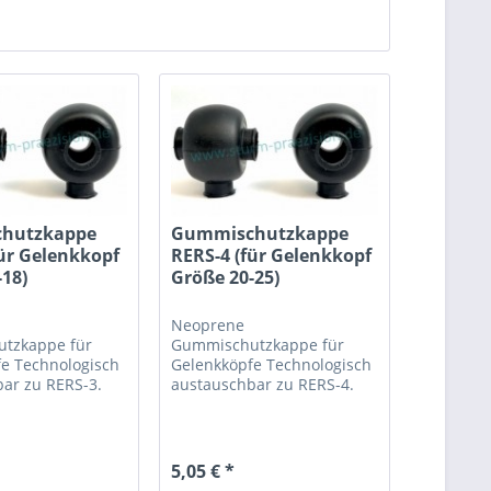
hutzkappe
Gummischutzkappe
für Gelenkkopf
RERS-4 (für Gelenkkopf
-18)
Größe 20-25)
Neoprene
tzkappe für
Gummischutzkappe für
fe
Technologisch
Gelenkköpfe
Technologisch
ar zu RERS-3.
austauschbar zu RERS-4.
-3
DGS-4, PTS-4
5,05 € *