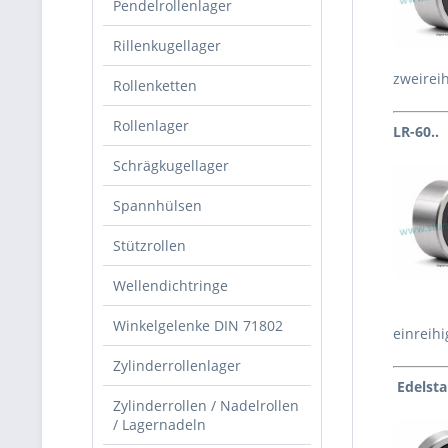
Pendelrollenlager
Rillenkugellager
zweireih
Rollenketten
Rollenlager
LR-60..
Schrägkugellager
Spannhülsen
Stützrollen
Wellendichtringe
Winkelgelenke DIN 71802
einreihi
Zylinderrollenlager
Edelsta
Zylinderrollen / Nadelrollen
/ Lagernadeln