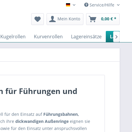
Service/Hilfe
Deutsch
Mein Konto
0,00 € *
Kugelrollen
Kurvenrollen
Lagereinsätze
Laufrolle

en für Führungen und
ll für den Einsatz auf
Führungsbahnen,
rch ihre
dickwandigen Außenringe
eignen sie
owie für den Einsatz unter anspruchsvollen