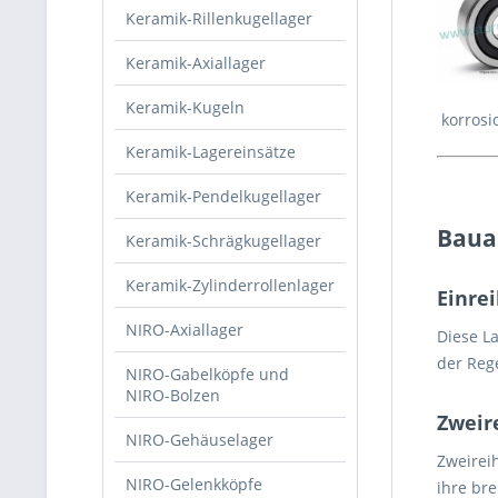
Keramik-Rillenkugellager
Keramik-Axiallager
Keramik-Kugeln
korrosi
Keramik-Lagereinsätze
Keramik-Pendelkugellager
Baua
Keramik-Schrägkugellager
Keramik-Zylinderrollenlager
Einrei
NIRO-Axiallager
Diese L
der Reg
NIRO-Gabelköpfe und
NIRO-Bolzen
Zweire
NIRO-Gehäuselager
Zweirei
NIRO-Gelenkköpfe
ihre br