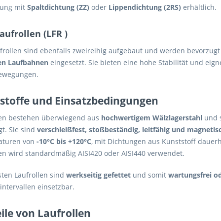
ung mit
Spaltdichtung (ZZ)
oder
Lippendichtung (2RS)
erhältlich.
laufrollen (LFR )
aufrollen sind ebenfalls zweireihig aufgebaut und werden bevorzug
en Laufbahnen
eingesetzt. Sie bieten eine hohe Stabilität und eig
ewegungen.
stoffe und Einsatzbedingungen
len bestehen überwiegend aus
hochwertigem Wälzlagerstahl
und s
t. Sie sind
verschleißfest, stoßbeständig, leitfähig und magnetis
aturen von
-10°C bis +120°C
, mit Dichtungen aus Kunststoff dauerh
len wird standardmäßig AISI420 oder AISI440 verwendet.
sten Laufrollen sind
werkseitig gefettet
und somit
wartungsfrei o
ntervallen einsetzbar.
ile von Laufrollen