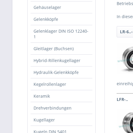
Betrieb
Gehäuselager
In diese
Gelenkköpfe
Gelenklager DIN ISO 12240-
LR-6..
1
Gleitlager (Buchsen)
Hybrid-Rillenkugellager
Hydraulik-Gelenkköpfe
einreihi
Kegelrollenlager
Keramik
LFR-..
Drehverbindungen
Kugellager
Kugeln DIN 5401