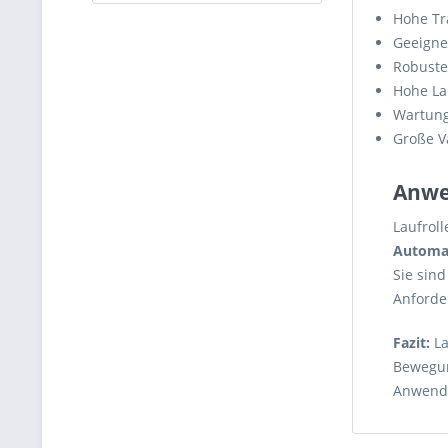
Hohe Tr
Geeigne
Robuste
Hohe La
Wartung
Große V
Anwe
Laufroll
Automat
Sie sin
Anforde
Fazit:
La
Bewegun
Anwendu