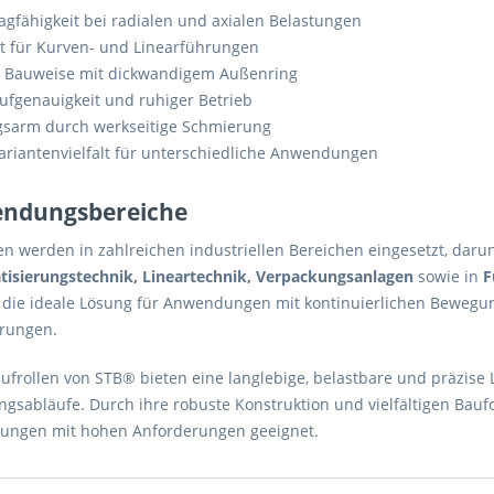
agfähigkeit bei radialen und axialen Belastungen
t für Kurven- und Linearführungen
 Bauweise mit dickwandigem Außenring
ufgenauigkeit und ruhiger Betrieb
sarm durch werkseitige Schmierung
ariantenvielfalt für unterschiedliche Anwendungen
ndungsbereiche
en werden in zahlreichen industriellen Bereichen eingesetzt, daru
isierungstechnik, Lineartechnik, Verpackungsanlagen
sowie in
F
d die ideale Lösung für Anwendungen mit kontinuierlichen Bewe
rungen.
ufrollen von STB® bieten eine langlebige, belastbare und präzise 
gsabläufe. Durch ihre robuste Konstruktion und vielfältigen Baufo
ngen mit hohen Anforderungen geeignet.