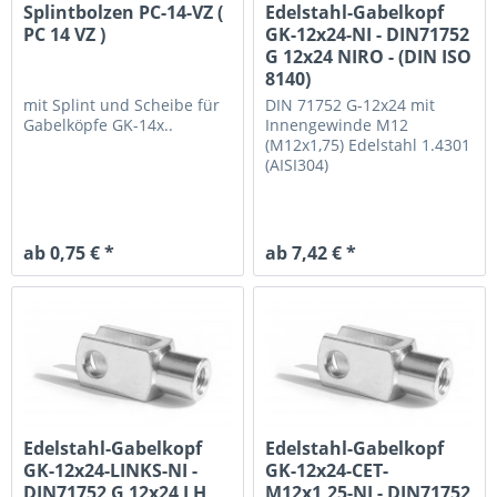
Splintbolzen PC-14-VZ (
Edelstahl-Gabelkopf
PC 14 VZ )
GK-12x24-NI - DIN71752
G 12x24 NIRO - (DIN ISO
8140)
mit Splint und Scheibe
für
DIN 71752 G-12x24 mit
Gabelköpfe GK-14x..
Innengewinde M12
(M12x1,75)
Edelstahl 1.4301
(AISI304)
ab 0,75 € *
ab 7,42 € *
Edelstahl-Gabelkopf
Edelstahl-Gabelkopf
GK-12x24-LINKS-NI -
GK-12x24-CET-
DIN71752 G 12x24 LH
M12x1,25-NI - DIN71752