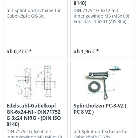
8140)
mit Splint und Scheibe
für
DIN 71752 G-6x12 mit
Gabelköpfe GK-6x..
Innengewinde M6 (M6x1,0)
Edelstahl 1.4301 (AISI304)
ab 0,27 € *
ab 1,96 € *
Edelstahl-Gabelkopf
Splintbolzen PC-8-VZ (
GK-6x24-NI - DIN71752
PC 8 VZ )
G 6x24 NIRO - (DIN ISO
8140)
DIN 71752 G-6x24 mit
mit Splint und Scheibe
für
Innengewinde M6 (M6x1,0)
Gabelköpfe GK-8x..