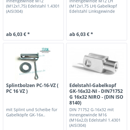
Innengewinde M12
Innengewinde M12 LH
(M12x1,75)
Edelstahl 1.4301
(M12x1,75 LH)
Gabelkopf
(AISI304)
Edelstahl Linksgewinde
ab 6,03 € *
ab 6,03 € *
Splintbolzen PC-16-VZ (
Edelstahl-Gabelkopf
PC 16 VZ )
GK-16x32-NI - DIN71752
G 16x32 NIRO - (DIN ISO
8140)
mit Splint und Scheibe
für
DIN 71752 G-16x32 mit
Gabelköpfe GK-16x..
Innengewinde M16
(M16x2,0)
Edelstahl 1.4301
(AISI304)