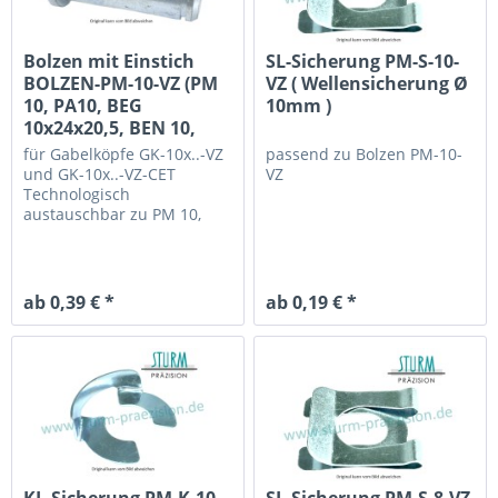
Bolzen mit Einstich
SL-Sicherung PM-S-10-
BOLZEN-PM-10-VZ (PM
VZ ( Wellensicherung Ø
10, PA10, BEG
10mm )
10x24x20,5, BEN 10,
PKS10)
für Gabelköpfe GK-10x..-VZ
passend zu
Bolzen PM-10-
und GK-10x..-VZ-CET
VZ
Technologisch
austauschbar zu PM 10,
PA10, BEN 10x24,5x20, BEG
10x24x20,5, PKS 10, 10 79
0000 0010/013, 910076340-
001-05, 63780900
ab 0,39 € *
ab 0,19 € *
KL-Sicherung PM-K-10-
SL-Sicherung PM-S-8-VZ