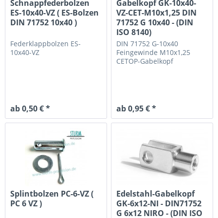
Schnappfederbolzen
Gabelkopf GK-10x40-
ES-10x40-VZ ( ES-Bolzen
VZ-CET-M10x1,25 DIN
DIN 71752 10x40 )
71752 G 10x40 - (DIN
ISO 8140)
Federklappbolzen ES-
DIN 71752 G-10x40
10x40-VZ
Feingewinde M10x1,25
CETOP-Gabelkopf
ab 0,50 € *
ab 0,95 € *
Splintbolzen PC-6-VZ (
Edelstahl-Gabelkopf
PC 6 VZ )
GK-6x12-NI - DIN71752
G 6x12 NIRO - (DIN ISO