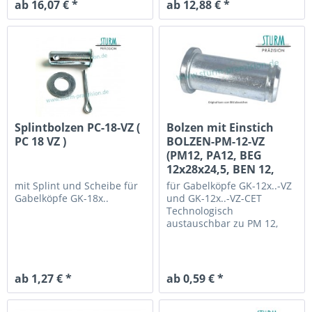
ab 16,07 € *
ab 12,88 € *
Splintbolzen PC-18-VZ (
Bolzen mit Einstich
PC 18 VZ )
BOLZEN-PM-12-VZ
(PM12, PA12, BEG
12x28x24,5, BEN 12,
PKS12)
mit Splint und Scheibe
für
für Gabelköpfe GK-12x..-VZ
Gabelköpfe GK-18x..
und GK-12x..-VZ-CET
Technologisch
austauschbar zu PM 12,
PA12, BEN 12x29x24, BEG
12x28x24,5, PKS 4, 10 79
0000 0012/013, 910076350-
001-05, 63781100
ab 1,27 € *
ab 0,59 € *