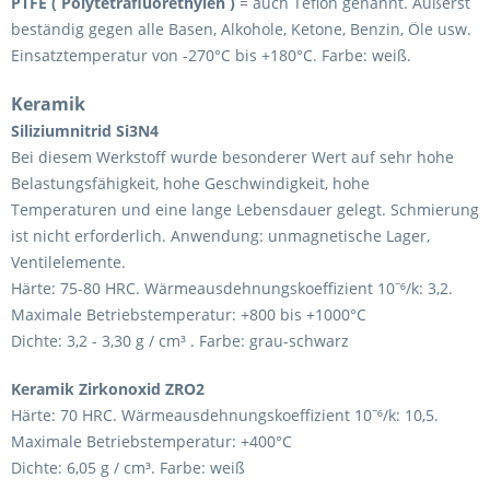
PTFE ( Polytetrafluorethylen )
= auch Teflon genannt. Äußerst
beständig gegen alle Basen, Alkohole, Ketone, Benzin, Öle usw.
Einsatztemperatur von -270°C bis +180°C. Farbe: weiß.
Keramik
Siliziumnitrid Si3N4
Bei diesem Werkstoff wurde besonderer Wert auf sehr hohe
Belastungsfähigkeit, hohe Geschwindigkeit, hohe
Temperaturen und eine lange Lebensdauer gelegt. Schmierung
ist nicht erforderlich. Anwendung: unmagnetische Lager,
Ventilelemente.
Härte: 75-80 HRC. Wärmeausdehnungskoeffizient 10
⁶/k: 3,2.
⁻
Maximale Betriebstemperatur: +800 bis +1000°C
Dichte: 3,2 - 3,30 g / cm³ . Farbe: grau-schwarz
Keramik Zirkonoxid ZRO2
Härte: 70 HRC. Wärmeausdehnungskoeffizient 10
⁶/k: 10,5.
⁻
Maximale Betriebstemperatur: +400°C
Dichte: 6,05 g / cm³. Farbe: weiß