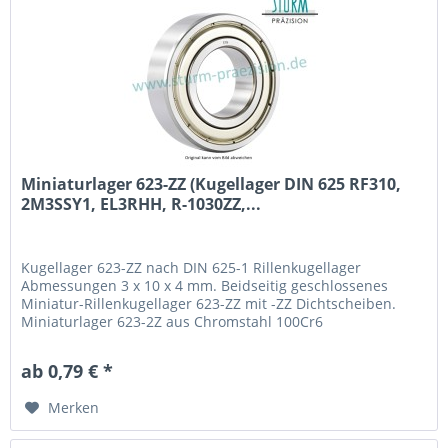
Miniaturlager 623-ZZ (Kugellager DIN 625 RF310,
2M3SSY1, EL3RHH, R-1030ZZ,...
Kugellager 623-ZZ nach DIN 625-1 Rillenkugellager
Abmessungen 3 x 10 x 4 mm. Beidseitig geschlossenes
Miniatur-Rillenkugellager 623-ZZ mit -ZZ Dichtscheiben.
Miniaturlager 623-2Z aus Chromstahl 100Cr6
(Wälzlagerstahl 1.3505) mit Käfig aus Stahlblech. Fabrikat /
Hersteller: STB® Technologisch austauschbar zu RF310,
ab 0,79 € *
2M3SSY1, EL3RHH, R-1030ZZ, 623 2Z
Merken