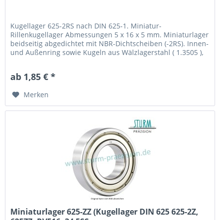
Kugellager 625-2RS nach DIN 625-1. Miniatur-
Rillenkugellager Abmessungen 5 x 16 x 5 mm. Miniaturlager
beidseitig abgedichtet mit NBR-Dichtscheiben (-2RS). Innen-
und Außenring sowie Kugeln aus Wälzlagerstahl ( 1.3505 ),
mit Stahlblechkäfig. Fabrikat / Hersteller: STB®
Technologisch austauschbar zu 625-2RS1, 625-2RSH, 625-
ab 1,85 € *
2RSR, 625 C-2RS, 625 H-2RS, 625-EE, 625-DDU
Merken
Miniaturlager 625-ZZ (Kugellager DIN 625 625-2Z,