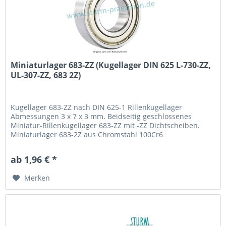
Miniaturlager 683-ZZ (Kugellager DIN 625 L-730-ZZ,
UL-307-ZZ, 683 2Z)
Kugellager 683-ZZ nach DIN 625-1 Rillenkugellager
Abmessungen 3 x 7 x 3 mm. Beidseitig geschlossenes
Miniatur-Rillenkugellager 683-ZZ mit -ZZ Dichtscheiben.
Miniaturlager 683-2Z aus Chromstahl 100Cr6
(Wälzlagerstahl 1.3505) mit Käfig aus Stahlblech. Fabrikat /
Hersteller: STB® Technologisch austauschbar zu L-730-ZZ,
ab 1,96 € *
UL-307-ZZ, 683 2Z
Merken