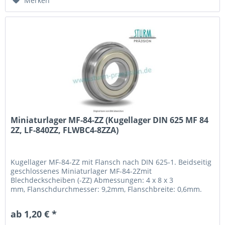
Merken
Miniaturlager MF-84-ZZ (Kugellager DIN 625 MF 84
2Z, LF-840ZZ, FLWBC4-8ZZA)
Kugellager MF-84-ZZ mit Flansch nach DIN 625-1. Beidseitig
geschlossenes Miniaturlager MF-84-2Zmit
Blechdeckscheiben (-ZZ) Abmessungen: 4 x 8 x 3
mm, Flanschdurchmesser: 9,2mm, Flanschbreite: 0,6mm.
Innen- und Außenring sowie Kugeln aus Wälzlagerstahl
100Cr6 (1.3505), mit Stahlblechkäfig. Fabrikat / Hersteller:
ab 1,20 € *
STB® Technologisch austauschbar zu MF 84 2Z, LF-840ZZ,...