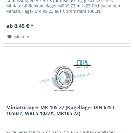
Abmessungen 5 x 9 x 3 mm. Beidseitig geschlossenes
Miniatur-Rillenkugellager MR95 ZZ mit -ZZ Dichtscheiben.
Miniaturlager MR 95-2Z aus Chromstahl 100Cr6
(Wälzlagerstahl 1.3505) mit Käfig aus Stahlblech. Fabrikat /
Hersteller: STB® Technologisch austauschbar zu L-950-ZZ,
ab 0,45 € *
WBC5-9ZZ, MR-95 2Z
Merken
Miniaturlager MR-105-ZZ (Kugellager DIN 625 L-
1050ZZ, WBC5-10ZZA, MR105 2Z)
Kugellager MR-105-ZZ nach DIN 625-1 Rillenkugellager