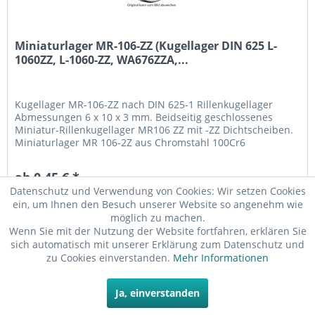
Miniaturlager MR-106-ZZ (Kugellager DIN 625 L-
1060ZZ, L-1060-ZZ, WA676ZZA,...
Kugellager MR-106-ZZ nach DIN 625-1 Rillenkugellager
Abmessungen 6 x 10 x 3 mm. Beidseitig geschlossenes
Miniatur-Rillenkugellager MR106 ZZ mit -ZZ Dichtscheiben.
Miniaturlager MR 106-2Z aus Chromstahl 100Cr6
(Wälzlagerstahl 1.3505) mit Käfig aus Stahlblech. Fabrikat /
Hersteller: STB® Technologisch austauschbar zu L-1060ZZ,
ab 0,45 € *
L-1060-ZZ, WA676ZZA, MR106 2Z
Datenschutz und Verwendung von Cookies: Wir setzen Cookies
Merken
ein, um Ihnen den Besuch unserer Website so angenehm wie
möglich zu machen.
Wenn Sie mit der Nutzung der Website fortfahren, erklären Sie
sich automatisch mit unserer Erklärung zum Datenschutz und
zu Cookies einverstanden.
Mehr Informationen
Ja, einverstanden