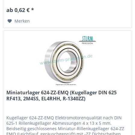
(Wälzlagerstahl 1.3505) mit Käfig aus Stahlblech. Fabrikat /
Hersteller: STB® Technologisch austauschbar zu RF413,
ab 0,62 € *
2M4SS, EL4RHH, R-1340ZZ, 624 2Z
Merken
Miniaturlager 624-ZZ-EMQ (Kugellager DIN 625
RF413, 2M4SS, EL4RHH, R-1340ZZ)
Kugellager 624-ZZ-EMQ Elektromotorenqualität nach DIN
625-1 Rillenkugellager Abmessungen 4 x 13 x 5 mm.
Beidseitig geschlossenes Miniatur-Rillenkugellager 624-ZZ
EMQ (Leichtlauf, geräuschgeprüft) mit -ZZ Dichtscheiben.