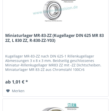
Miniaturlager MR-83-ZZ (Kugellager DIN 625 MR 83
2Z, L 830 ZZ, R-830-ZZ-Y03)
Kugellager MR-83-ZZ nach DIN 625-1 Rillenkugellager
Abmessungen 3 x 8 x 3 mm. Beidseitig geschlossenes
Miniatur-Rillenkugellager MR83 ZZ mit -ZZ Dichtscheiben.
Miniaturlager MR 83-2Z aus Chromstahl 100Cr6
(Wälzlagerstahl 1.3505) mit Käfig aus Stahlblech. Fabrikat /
Hersteller: STB® Technologisch austauschbar zu MR 83 2Z,
ab 1,01 € *
L 830 ZZ, R-830-ZZ-Y03
Merken