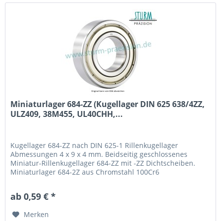
Miniaturlager 684-ZZ (Kugellager DIN 625 638/4ZZ,
ULZ409, 38M455, UL40CHH,...
Kugellager 684-ZZ nach DIN 625-1 Rillenkugellager
Abmessungen 4 x 9 x 4 mm. Beidseitig geschlossenes
Miniatur-Rillenkugellager 684-ZZ mit -ZZ Dichtscheiben.
Miniaturlager 684-2Z aus Chromstahl 100Cr6
(Wälzlagerstahl 1.3505) mit Käfig aus Stahlblech. Fabrikat /
Hersteller: STB® Technologisch austauschbar zu 638/4ZZ,
ab 0,59 € *
ULZ409, 38M455, UL40CHH, L-940ZZ, W684ZZA, 684 2Z
Merken