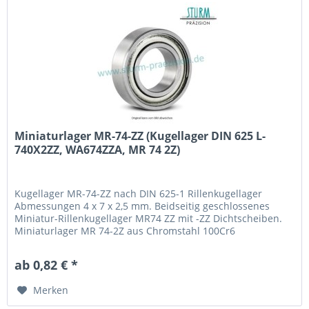
Miniaturlager MR-74-ZZ (Kugellager DIN 625 L-
740X2ZZ, WA674ZZA, MR 74 2Z)
Kugellager MR-74-ZZ nach DIN 625-1 Rillenkugellager
Abmessungen 4 x 7 x 2,5 mm. Beidseitig geschlossenes
Miniatur-Rillenkugellager MR74 ZZ mit -ZZ Dichtscheiben.
Miniaturlager MR 74-2Z aus Chromstahl 100Cr6
(Wälzlagerstahl 1.3505) mit Käfig aus Stahlblech. Fabrikat /
Hersteller: STB® Technologisch austauschbar zu L-740X2ZZ,
ab 0,82 € *
WA674ZZA, MR 74 2Z
Merken