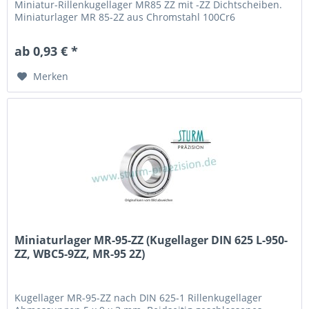
Miniatur-Rillenkugellager MR85 ZZ mit -ZZ Dichtscheiben.
Miniaturlager MR 85-2Z aus Chromstahl 100Cr6
(Wälzlagerstahl 1.3505) mit Käfig aus Stahlblech. Fabrikat /
Hersteller: STB® Technologisch austauschbar zu L-850ZZ,
ab 0,93 € *
MR85 2Z
Merken
Miniaturlager MR-95-ZZ (Kugellager DIN 625 L-950-
ZZ, WBC5-9ZZ, MR-95 2Z)
Kugellager MR-95-ZZ nach DIN 625-1 Rillenkugellager