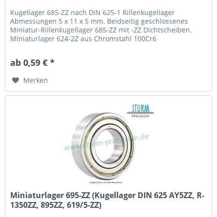
Kugellager 685-ZZ nach DIN 625-1 Rillenkugellager
Abmessungen 5 x 11 x 5 mm. Beidseitig geschlossenes
Miniatur-Rillenkugellager 685-ZZ mit -ZZ Dichtscheiben.
Miniaturlager 624-2Z aus Chromstahl 100Cr6
(Wälzlagerstahl 1.3505) mit Käfig aus Stahlblech. Fabrikat /
Hersteller: STB® Technologisch austauschbar zu 618/5-ZZ,
ab 0,59 € *
638/5ZZ, ULZ511, UL50CHH, L-1150ZZ, W685ZZ, 685-2Z
Merken
Miniaturlager 695-ZZ (Kugellager DIN 625 AY5ZZ, R-
1350ZZ, 895ZZ, 619/5-ZZ)