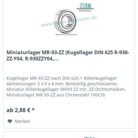
Miniaturlager MR-93-ZZ (Kugellager DIN 625 R-930-
ZZ-Y04, R-930ZZY04,...
Kugellager MR-93-ZZ nach DIN 625-1 Rillenkugellager
Abmessungen 3 x 9 x 4 mm. Beidseitig geschlossenes
Miniatur-Rillenkugellager MR93 ZZ mit -ZZ Dichtscheiben.
Miniaturlager MR 93-2Z aus Chromstahl 100Cr6
(Wälzlagerstahl 1.3505) mit Käfig aus Stahlblech. Fabrikat /
Hersteller: STB® Technologisch austauschbar zu R-930-ZZ-
ab 2,88 € *
Y04, R-930ZZY04, WBC3-9ZZA, MR 93 2Z
Merken