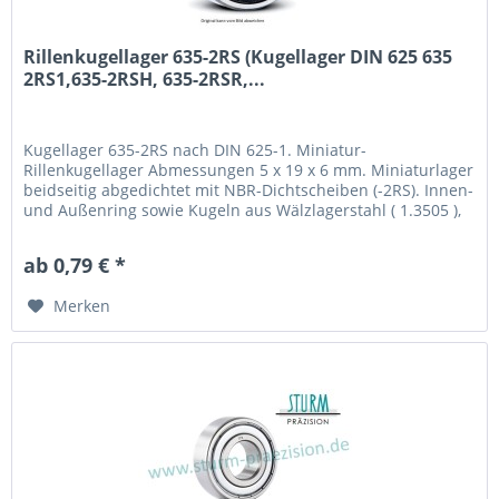
Rillenkugellager 635-2RS (Kugellager DIN 625 635
2RS1,635-2RSH, 635-2RSR,...
Kugellager 635-2RS nach DIN 625-1. Miniatur-
Rillenkugellager Abmessungen 5 x 19 x 6 mm. Miniaturlager
beidseitig abgedichtet mit NBR-Dichtscheiben (-2RS). Innen-
und Außenring sowie Kugeln aus Wälzlagerstahl ( 1.3505 ),
mit Stahlblechkäfig. Fabrikat / Hersteller: STB®
Technologisch austauschbar zu 635-2RS1, 635-2RSH, 635-
ab 0,79 € *
2RSR, 635 C-2RS, 635 H-2RS, 635-EE, 635-DDU
Merken