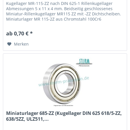
Kugellager MR-115-ZZ nach DIN 625-1 Rillenkugellager
Abmessungen 5 x 11 x 4 mm. Beidseitig geschlossenes
Miniatur-Rillenkugellager MR115 ZZ mit -ZZ Dichtscheiben.
Miniaturlager MR 115-2Z aus Chromstahl 100Cr6
(Wälzlagerstahl 1.3505) mit Käfig aus Stahlblech. Fabrikat /
Hersteller: STB® Technologisch austauschbar zu 628/5-ZZ,
ab 0,70 € *
628/5 2Z, MR115-2Z
Merken
Miniaturlager 685-ZZ (Kugellager DIN 625 618/5-ZZ,
638/5ZZ, ULZ511,...