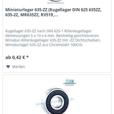
Miniaturlager 635-ZZ (Kugellager DIN 625 635ZZ,
635-2Z, MR635ZZ, RV519,...
Kugellager 635-ZZ nach DIN 625-1 Rillenkugellager
Abmessungen 5 x 19 x 6 mm. Beidseitig geschlossenes
Miniatur-Rillenkugellager 635-ZZ mit -ZZ Dichtscheiben.
Miniaturlager 635-2Z aus Chromstahl 100Cr6
(Wälzlagerstahl 1.3505) mit Käfig aus Stahlblech. Fabrikat /
Hersteller: STB® Technologisch austauschbar zu 635-2Z,
ab 0,42 € *
MR635ZZ, RV519, 35SS, R-1950ZZ
Merken