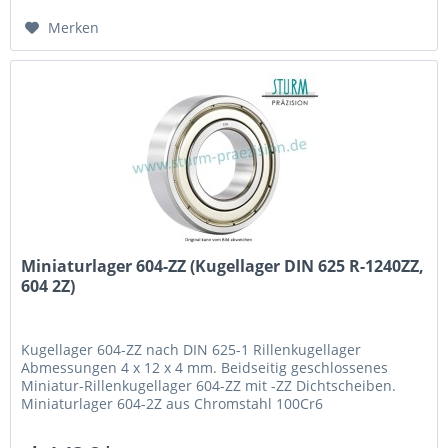
2Z,...
Merken
Miniaturlager 604-ZZ (Kugellager DIN 625 R-1240ZZ,
604 2Z)
Kugellager 604-ZZ nach DIN 625-1 Rillenkugellager
Abmessungen 4 x 12 x 4 mm. Beidseitig geschlossenes
Miniatur-Rillenkugellager 604-ZZ mit -ZZ Dichtscheiben.
Miniaturlager 604-2Z aus Chromstahl 100Cr6
(Wälzlagerstahl 1.3505) mit Käfig aus Stahlblech. Fabrikat /
Hersteller: STB® Technologisch austauschbar zu R-1240ZZ,