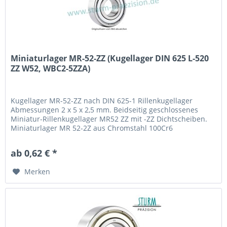
Miniaturlager MR-52-ZZ (Kugellager DIN 625 L-520
ZZ W52, WBC2-5ZZA)
Kugellager MR-52-ZZ nach DIN 625-1 Rillenkugellager
Abmessungen 2 x 5 x 2,5 mm. Beidseitig geschlossenes
Miniatur-Rillenkugellager MR52 ZZ mit -ZZ Dichtscheiben.
Miniaturlager MR 52-2Z aus Chromstahl 100Cr6
(Wälzlagerstahl 1.3505) mit Käfig aus Stahlblech. Fabrikat /
Hersteller: STB® Technologisch austauschbar zu L-520 ZZ
ab 0,62 € *
W52, WBC2-5ZZA
Merken