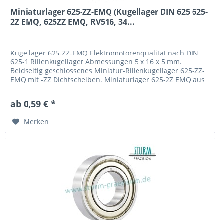
Miniaturlager 625-ZZ-EMQ (Kugellager DIN 625 625-
2Z EMQ, 625ZZ EMQ, RV516, 34...
Kugellager 625-ZZ-EMQ Elektromotorenqualität nach DIN
625-1 Rillenkugellager Abmessungen 5 x 16 x 5 mm.
Beidseitig geschlossenes Miniatur-Rillenkugellager 625-ZZ-
EMQ mit -ZZ Dichtscheiben. Miniaturlager 625-2Z EMQ aus
Chromstahl 100Cr6 (Wälzlagerstahl 1.3505) mit Käfig aus
Stahlblech. Geräuchgeprüft Z2 und Vibrationsgeprüft V2.
ab 0,59 € *
Fabrikat / Hersteller: STB® Technologisch...
Merken