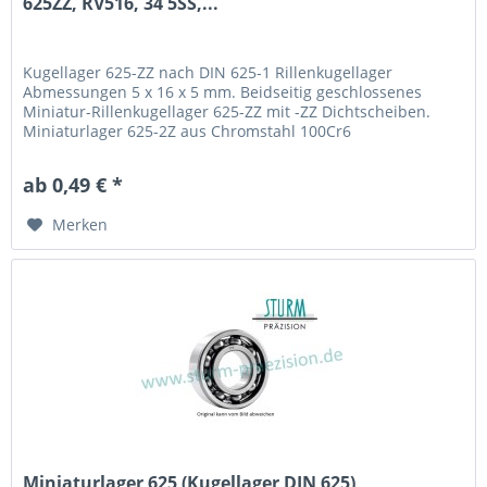
625ZZ, RV516, 34 5SS,...
Kugellager 625-ZZ nach DIN 625-1 Rillenkugellager
Abmessungen 5 x 16 x 5 mm. Beidseitig geschlossenes
Miniatur-Rillenkugellager 625-ZZ mit -ZZ Dichtscheiben.
Miniaturlager 625-2Z aus Chromstahl 100Cr6
(Wälzlagerstahl 1.3505) mit Käfig aus Stahlblech. Fabrikat /
Hersteller: STB® Technologisch austauschbar zu RV516, 34
ab 0,49 € *
5SS, EL5RHH, R-1650ZZ, R-1650-ZZ, 625 2Z
Merken
Miniaturlager 625 (Kugellager DIN 625)