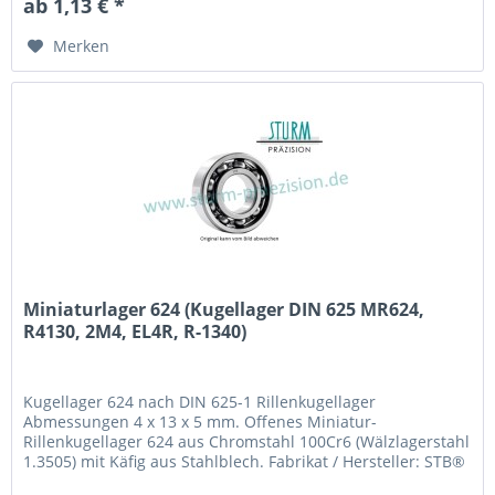
ab 1,13 € *
604 2Z
Merken
Miniaturlager 624 (Kugellager DIN 625 MR624,
R4130, 2M4, EL4R, R-1340)
Kugellager 624 nach DIN 625-1 Rillenkugellager
Abmessungen 4 x 13 x 5 mm. Offenes Miniatur-
Rillenkugellager 624 aus Chromstahl 100Cr6 (Wälzlagerstahl
1.3505) mit Käfig aus Stahlblech. Fabrikat / Hersteller: STB®
Technologisch austauschbar zu MR624, R4130, 2M4, EL4R,