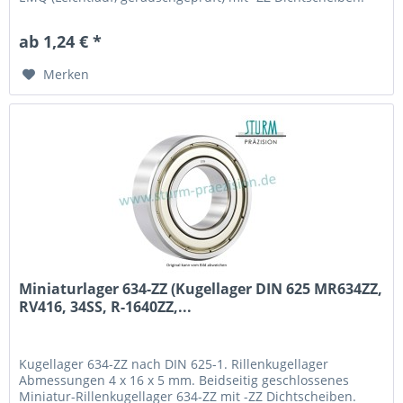
Miniaturlager 624-2Z aus Chromstahl 100Cr6
(Wälzlagerstahl 1.3505) mit Käfig aus Stahlblech. Fabrikat /
ab 1,24 € *
Hersteller: STB® Technologisch austauschbar zu RF413,...
Merken
Miniaturlager 634-ZZ (Kugellager DIN 625 MR634ZZ,
RV416, 34SS, R-1640ZZ,...
Kugellager 634-ZZ nach DIN 625-1. Rillenkugellager
Abmessungen 4 x 16 x 5 mm. Beidseitig geschlossenes
Miniatur-Rillenkugellager 634-ZZ mit -ZZ Dichtscheiben.