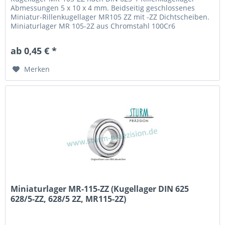
Abmessungen 5 x 10 x 4 mm. Beidseitig geschlossenes
Miniatur-Rillenkugellager MR105 ZZ mit -ZZ Dichtscheiben.
Miniaturlager MR 105-2Z aus Chromstahl 100Cr6
(Wälzlagerstahl 1.3505) mit Käfig aus Stahlblech. Fabrikat /
Hersteller: STB® Technologisch austauschbar zu L-1050ZZ,
ab 0,45 € *
WBC5-10ZZA, MR105 2Z
Merken
Miniaturlager MR-115-ZZ (Kugellager DIN 625
628/5-ZZ, 628/5 2Z, MR115-2Z)