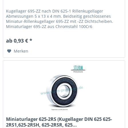
Kugellager 695-ZZ nach DIN 625-1 Rillenkugellager
Abmessungen 5 x 13 x 4 mm. Beidseitig geschlossenes
Miniatur-Rillenkugellager 695-ZZ mit -ZZ Dichtscheiben.
Miniaturlager 695-2Z aus Chromstahl 100Cr6
(Wälzlagerstahl 1.3505) mit Käfig aus Stahlblech. Fabrikat /
Hersteller: STB® Technologisch austauschbar zu AY5ZZ, R-
ab 0,93 € *
1350ZZ, 895ZZ, 619/5-ZZ, 695 2Z
Merken
Miniaturlager 625-2RS (Kugellager DIN 625 625-
2RS1,625-2RSH, 625-2RSR, 625...