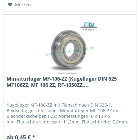
Merken
Miniaturlager MF-106-ZZ (Kugellager DIN 625
MF106ZZ, MF 106 2Z, RF-1650ZZ,...
Kugellager MF-106-ZZ mit Flansch nach DIN 625-1.
Beidseitig geschlossenes Miniaturlager MF-106-2Z mit
Blechdeckscheiben (-ZZ) Abmessungen: 6 x 13 x 5
mm, Flanschdurchmesser: 11,2mm, Flanschbreite: 0,6mm.
Innen- und Außenring sowie Kugeln aus Wälzlagerstahl
100Cr6 (1.3505), mit Stahlblechkäfig. Fabrikat / Hersteller:
ab 0,45 € *
STB® Technologisch austauschbar zu MF106ZZ, MF 106