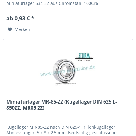
Miniaturlager 634-2Z aus Chromstahl 100Cr6
(Wälzlagerstahl 1.3505) mit Käfig aus Stahlblech. Fabrikat /
Hersteller: STB® Technologisch austauschbar zu MR634ZZ,
ab 0,93 € *
RV416, 34SS, R-1640ZZ, 634 2Z
Merken
Miniaturlager MR-85-ZZ (Kugellager DIN 625 L-
850ZZ, MR85 2Z)
Kugellager MR-85-ZZ nach DIN 625-1 Rillenkugellager
Abmessungen 5 x 8 x 2,5 mm. Beidseitig geschlossenes