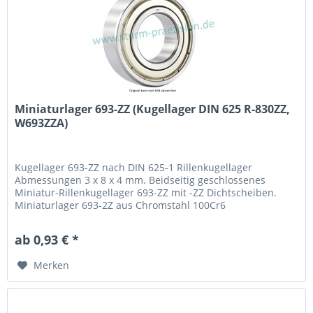
Miniaturlager 693-ZZ (Kugellager DIN 625 R-830ZZ,
W693ZZA)
Kugellager 693-ZZ nach DIN 625-1 Rillenkugellager
Abmessungen 3 x 8 x 4 mm. Beidseitig geschlossenes
Miniatur-Rillenkugellager 693-ZZ mit -ZZ Dichtscheiben.
Miniaturlager 693-2Z aus Chromstahl 100Cr6
(Wälzlagerstahl 1.3505) mit Käfig aus Stahlblech. Fabrikat /
Hersteller: STB® Technologisch austauschbar zu R-830-ZZ,
ab 0,93 € *
W693ZZA
Merken