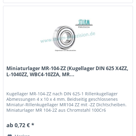
Miniaturlager MR-104-ZZ (Kugellager DIN 625 X4ZZ,
L-1040ZZ, WBC4-10ZZA, MR...
Kugellager MR-104-ZZ nach DIN 625-1 Rillenkugellager
Abmessungen 4 x 10 x 4 mm. Beidseitig geschlossenes
Miniatur-Rillenkugellager MR104 ZZ mit -ZZ Dichtscheiben.
Miniaturlager MR 104-2Z aus Chromstahl 100Cr6
(Wälzlagerstahl 1.3505) mit Käfig aus Stahlblech. Fabrikat /
Hersteller: STB® Technologisch austauschbar zu X4ZZ, L-
ab 0,72 € *
1040ZZ, WBC4-10ZZA, MR 104 2Z