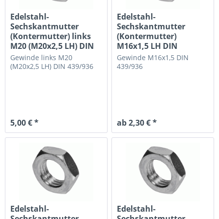
Edelstahl-
Edelstahl-
Sechskantmutter
Sechskantmutter
(Kontermutter) links
(Kontermutter)
M20 (M20x2,5 LH) DIN
M16x1,5 LH DIN
439/936...
439/936 flache...
Gewinde links M20
Gewinde M16x1,5
DIN
(M20x2,5 LH)
DIN 439/936
439/936
5,00 € *
ab 2,30 € *
Edelstahl-
Edelstahl-
Sechskantmutter
Sechskantmutter