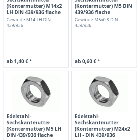
(Kontermutter) M14x2
(Kontermutter) M5 DIN
LH DIN 439/936 flache
439/936 flache
Ausführung
Ausführung
Gewinde M14 LH
DIN
Gewinde M5x0,8
DIN
439/936
439/936
ab 1,40 € *
ab 0,60 € *
Edelstahl-
Edelstahl-
Sechskantmutter
Sechskantmutter
(Kontermutter) M5 LH
(Kontermutter) M24x2
DIN 439/936 flache
LH - DIN 439/936