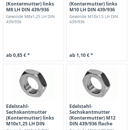
(Kontermutter) links
(Kontermutter) links
M8 LH DIN 439/936
M10 LH DIN 439/936
flache...
flache...
Gewinde M8x1,25 LH
DIN
Gewinde M10x1,5 LH
DIN
439/936
439/936
ab 0,85 € *
ab 1,10 € *
Edelstahl-
Edelstahl-
Sechskantmutter
Sechskantmutter
(Kontermutter) links
(Kontermutter) M12
M10x1,25 LH DIN
DIN 439/936 flache
439/936 flache...
Ausführung