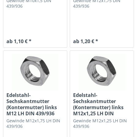
Gewinde M10x1,5
DIN
Gewinde M12x1,75
DIN
439/936
439/936
ab 1,10 € *
ab 1,20 € *
Edelstahl-
Edelstahl-
Sechskantmutter
Sechskantmutter
(Kontermutter) links
(Kontermutter) links
M12 LH DIN 439/936
M12x1,25 LH DIN
flache...
439/936 flache...
Gewinde M12x1,75 LH
DIN
Gewinde M12x1,25 LH
DIN
439/936
439/936