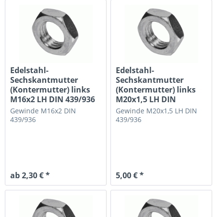
Edelstahl-
Edelstahl-
Sechskantmutter
Sechskantmutter
(Kontermutter) links
(Kontermutter) links
M16x2 LH DIN 439/936
M20x1,5 LH DIN
flache...
439/936 flache...
Gewinde M16x2
DIN
Gewinde M20x1,5 LH
DIN
439/936
439/936
ab 2,30 € *
5,00 € *