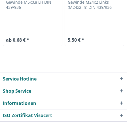
Ausführung
flache...
Gewinde M5x0,8 LH
DIN
Gewinde M24x2 Links
439/936
(M24x2 lh)
DIN 439/936
ab 0,68 € *
5,50 € *
Service Hotline
Shop Service
Informationen
ISO Zertifikat Visocert