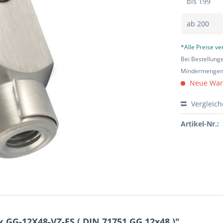
bis
199
ab
200
*Alle Preise v
Bei Bestellung
Mindermengen-
Neue Ware 
Vergleic
Artikel-Nr.:
GG-12X48-VZ-ES ( DIN 71751 GG 12x48 )"