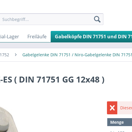
ial-Lager
Freiläufe
Gabelköpfe DIN 71751 und DIN 7
71752
Gabelgelenke DIN 71751 / Niro-Gabelgelenke DIN 7175
ES ( DIN 71751 GG 12x48 )
Dieser
Menge