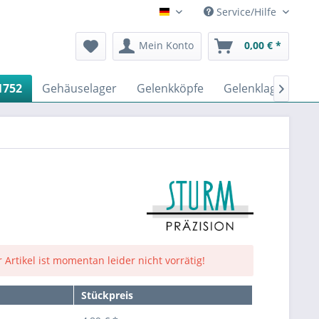
Service/Hilfe
Deutsch
Mein Konto
0,00 € *
1752
Gehäuselager
Gelenkköpfe
Gelenklager DIN 

1
 Artikel ist momentan leider nicht vorrätig!
Stückpreis