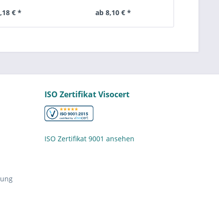
204-SS)
SUCFPL204, S UCFPL 204,...
204, S-U
,18 € *
ab 8,10 € *
ab 1
ISO Zertifikat Visocert
ISO Zertifikat 9001 ansehen
nung