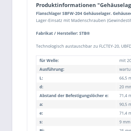
Produktinformationen "Gehäuselager 
Flanschlager SBFW-204 Gehäuselager. Gehäuse
Lager-Einsatz mit Madenschrauben (Gewindesti
Fabrikat / Hersteller: STB®
Technologisch austauschbar zu FLCTEY-20, UBFD 
für Welle:
mit 2
Ausführung:
wartu
L:
66,5
d:
20 m
Abstand der Befestigungslöcher e:
71,4
a:
90,5
e:
71,4
s:
9 mm
Bi:
25 m