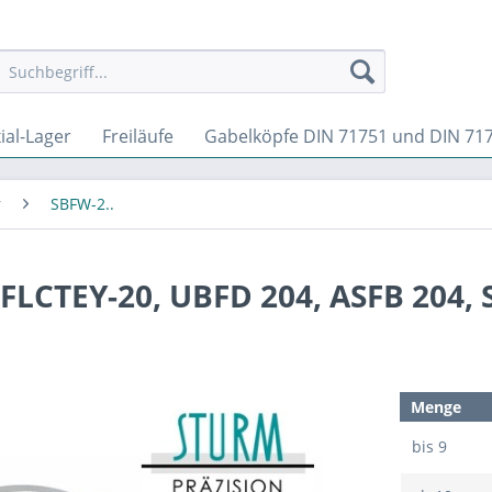
ial-Lager
Freiläufe
Gabelköpfe DIN 71751 und DIN 71
r
SBFW-2..
FLCTEY-20, UBFD 204, ASFB 204, 
Menge
bis
9