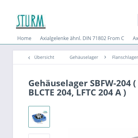
Home
Axialgelenke ähnl. DIN 71802 From C
Ax
Übersicht
Gehäuselager
Flanschlage
Gehäuselager SBFW-204 ( 
BLCTE 204, LFTC 204 A )