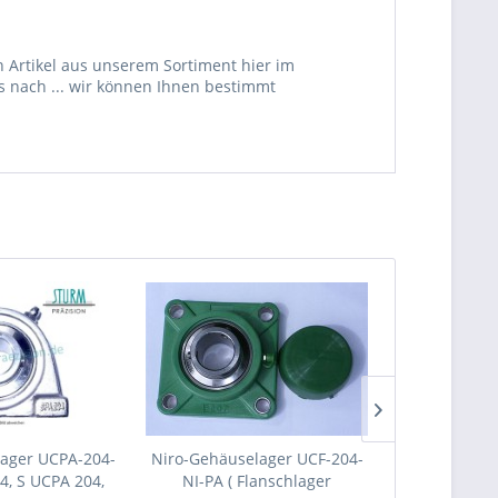
 Artikel aus unserem Sortiment hier im
s nach ... wir können Ihnen bestimmt
ager UCPA-204-
Niro-Gehäuselager UCF-204-
Niro-Gehäuse
4, S UCPA 204,
NI-PA ( Flanschlager
NI-PA ( SUC