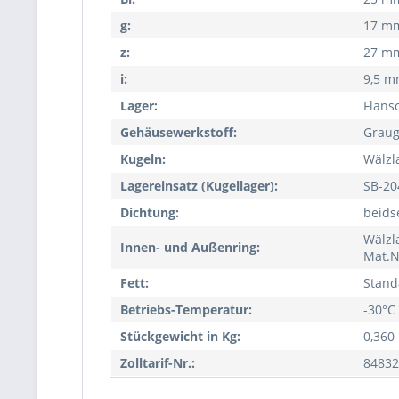
g:
17 m
z:
27 m
i:
9,5 
Lager:
Flans
Gehäusewerkstoff:
Graug
Kugeln:
Wälzl
Lagereinsatz (Kugellager):
SB-20
Dichtung:
beids
Wälzl
Innen- und Außenring:
Mat.N
Fett:
Stand
Betriebs-Temperatur:
-30°C
Stückgewicht in Kg:
0,360
Zolltarif-Nr.:
84832