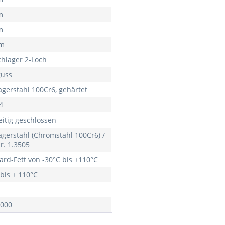
m
m
mm
chlager 2-Loch
uss
agerstahl 100Cr6, gehärtet
4
eitig geschlossen
agerstahl (Chromstahl 100Cr6) /
r. 1.3505
ard-Fett von -30°C bis +110°C
 bis + 110°C
000