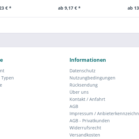
 UCF 204 )
SUCFL204, S UCFL 204 )
UCPA-
23 € *
ab 9,17 € *
ab 13
ce
Informationen
nt
Datenschutz
 Typen
Nutzungbedingungen
e
Rücksendung
Über uns
Kontakt / Anfahrt
AGB
Impressum / Anbieterkennzeich
AGB - Privatkunden
Widerrufsrecht
Versandkosten