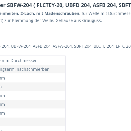
SBFW-204 ( FLCTEY-20, UBFD 204, ASFB 204, SBFT 2
einheiten. 2-Loch, mit Madenschrauben,
für Welle mit Durchmess
ft) zur Klemmung der Welle. Gehäuse aus Grauguss.
204, UBFW-204, ASFB 204, ASFW-204, SBFT 204, BLCTE 204, LFTC 20
0 mm Durchmesser
ngsarm, nachschmierbar
 mm
m
 mm
 mm
 mm
m