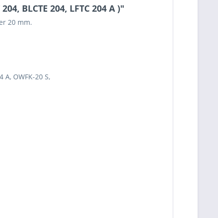
04, BLCTE 204, LFTC 204 A )"
er 20 mm.
4 A, OWFK-20 S,
62682000