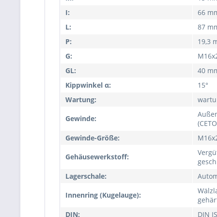
I:
66 m
L:
87 m
P:
19,3
G:
M16x
GL:
40 m
Kippwinkel α:
15°
Wartung:
wartu
Außen
Gewinde:
(CETO
Gewinde-Größe:
M16x
Vergü
Gehäusewerkstoff:
gesch
Lagerschale:
Autom
Wälzl
Innenring (Kugelauge):
gehärt
DIN:
DIN I