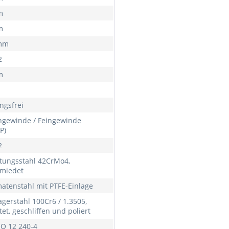
m
m
 mm
2
m
ngsfrei
gewinde / Feingewinde
P)
2
tungsstahl 42CrMo4,
miedet
atenstahl mit PTFE-Einlage
agerstahl 100Cr6 / 1.3505,
et, geschliffen und poliert
SO 12 240-4