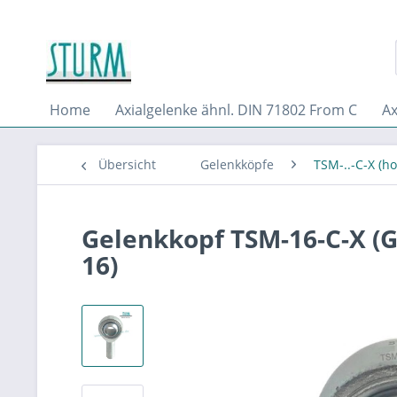
Home
Axialgelenke ähnl. DIN 71802 From C
Ax
Übersicht
Gelenkköpfe
TSM-..-C-X (h
Gelenkkopf TSM-16-C-X (
16)