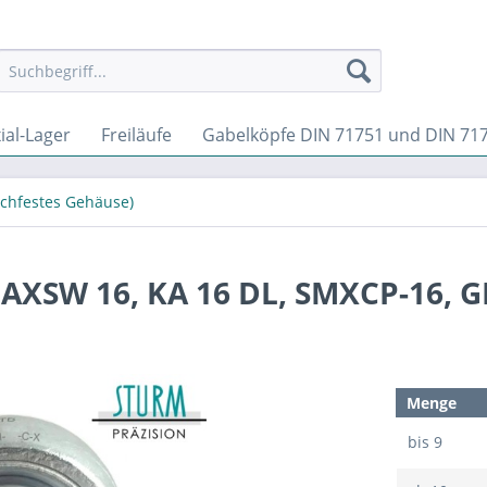
ial-Lager
Freiläufe
Gabelköpfe DIN 71751 und DIN 71
ochfestes Gehäuse)
GAXSW 16, KA 16 DL, SMXCP-16, 
Menge
bis
9