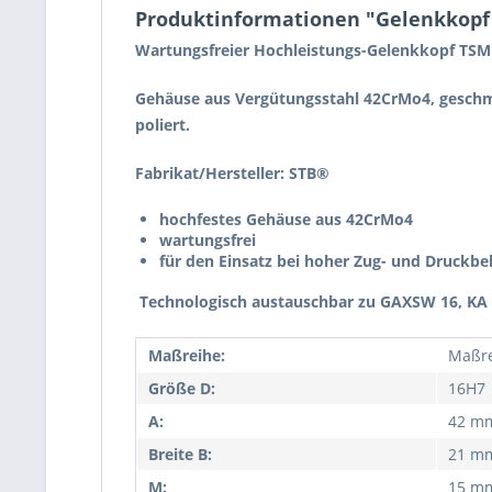
Produktinformationen "Gelenkkopf 
Wartungsfreier Hochleistungs-Gelenkkopf TSM
Gehäuse aus Vergütungsstahl 42CrMo4, geschmie
poliert.
Fabrikat/Hersteller: STB®
hochfestes Gehäuse aus 42CrMo4
wartungsfrei
für den Einsatz bei hoher Zug- und Druckbe
Technologisch austauschbar zu GAXSW 16, KA
Maßreihe:
Maßre
Größe D:
16H7
A:
42 m
Breite B:
21 m
M:
15 m