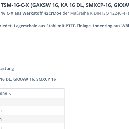
TSM-16-C-X (GAXSW 16, KA 16 DL, SMXCP-16, GKXA
 16 C-X
aus Werkstoff 42CrMo4
der Maßreihe K DIN ISO 12240-4 (
det. Lagerschale aus Stahl mit PTFE-Einlage. Innenring aus Wälz
lastung
 16 DL, GKXAW 16, SMXCP 16
ihe K
m
m
m