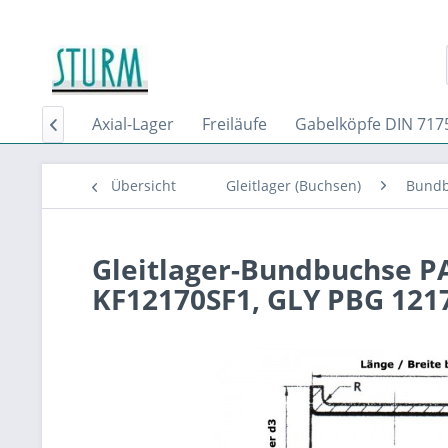
02 From C
Axial-Lager
Freiläufe
Gabelköpfe DIN 717

Übersicht
Gleitlager (Buchsen)
Bund
Gleitlager-Bundbuchse PA
KF12170SF1, GLY PBG 1217