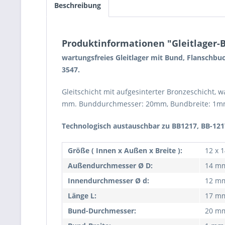
Beschreibung
Produktinformationen "Gleitlager-B
wartungsfreies Gleitlager mit Bund, Flanschbu
3547.
Gleitschicht mit aufgesinterter Bronzeschicht, 
mm. Bunddurchmesser: 20mm, Bundbreite: 1m
Technologisch austauschbar zu BB1217, BB-121
Größe ( Innen x Außen x Breite ):
12 x 
Außendurchmesser Ø D:
14 m
Innendurchmesser Ø d:
12 m
Länge L:
17 m
Bund-Durchmesser:
20 m