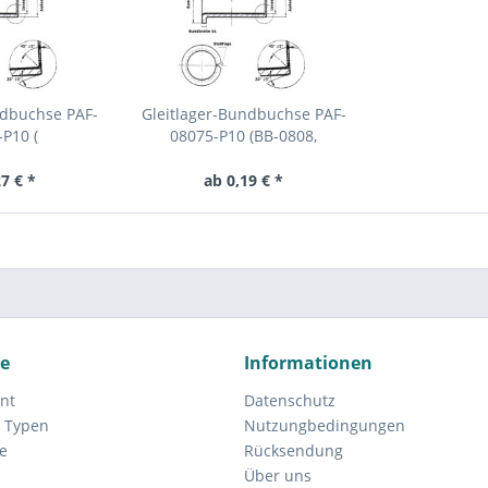
ndbuchse PAF-
Gleitlager-Bundbuchse PAF-
P10 (
08075-P10 (BB-0808,
0,BB08055,
EGF08075E40, BB0808,
1, GLY...
TFF0808,...
7 € *
ab 0,19 € *
ce
Informationen
nt
Datenschutz
 Typen
Nutzungbedingungen
e
Rücksendung
Über uns