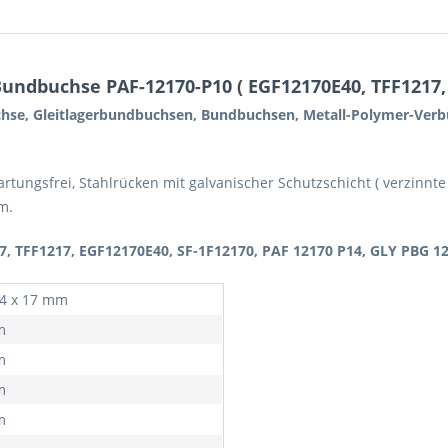
undbuchse PAF-12170-P10 ( EGF12170E40, TFF1217,
chse, Gleitlagerbundbuchsen, Bundbuchsen, Metall-Polymer-Verbun
wartungsfrei, Stahlrücken mit galvanischer Schutzschicht ( verzinnt
m.
7, TFF1217, EGF12170E40, SF-1F12170, PAF 12170 P14, GLY PBG 12
14 x 17 mm
m
m
m
m