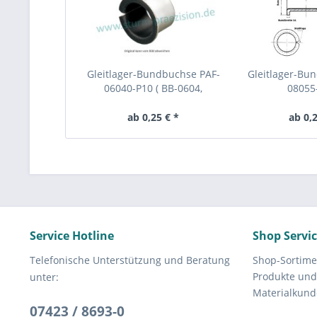
Gleitlager-Bundbuchse PAF-
Gleitlager-Bu
06040-P10 ( BB-0604,
08055-
EGF06040E40, TFF0604,...
EGF08055E4
KF08055SF
ab 0,25 € *
ab 0,2
Service Hotline
Shop Servi
Telefonische Unterstützung und Beratung
Shop-Sortime
Produkte und
unter:
Materialkund
07423 / 8693-0