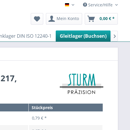
Service/Hilfe
Deutsch
Mein Konto
0,00 € *
nklager DIN ISO 12240-1
Gleitlager (Buchsen)
Hybrid

217,
Stückpreis
0,79 € *