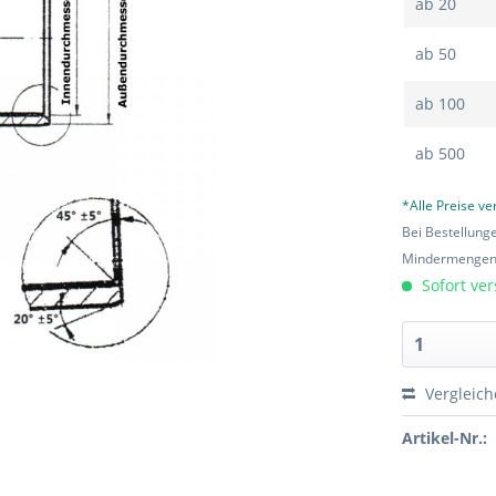
ab
20
ab
50
ab
100
ab
500
*Alle Preise v
Bei Bestellung
Mindermengen-
Sofort ver
Vergleic
Artikel-Nr.: