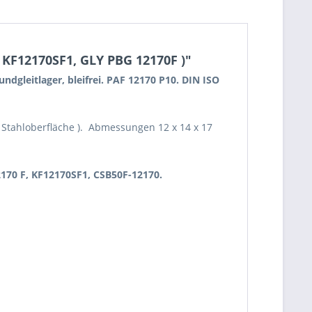
 KF12170SF1, GLY PBG 12170F )"
dgleitlager, bleifrei. PAF 12170 P10. DIN ISO
e Stahloberfläche ). Abmessungen 12 x 14 x 17
170 F, KF12170SF1, CSB50F-12170.