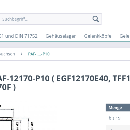
51 und DIN 71752
Gehäuselager
Gelenkköpfe
Gele
buchsen
PAF-....-P10
F-12170-P10 ( EGF12170E40, TFF1
0F )
Menge
bis
19