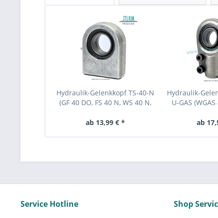
Hydraulik-Gelenkkopf TS-40-N
Hydraulik-Gele
(GF 40 DO, FS 40 N, WS 40 N,
U-GAS (WGAS 
SCF 40 ES, DGF 40...
CGAS 40, MA 
ab 13,99 € *
ab 17,
Service Hotline
Shop Servi