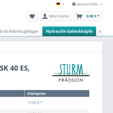
Service/Hilfe
Deutsch
Mein Konto
0,00 € *
brid-Rillenkugellager
Hydraulik-Gelenkköpfe
Kegelr

SK 40 ES,
Stückpreis
17,50 € *