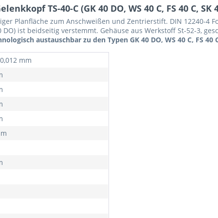
nkkopf TS-40-C (GK 40 DO, WS 40 C, FS 40 C, SK 40
miger Planfläche zum Anschweißen und Zentrierstift. DIN 12240-4 F
 DO) ist beidseitig verstemmt. Gehäuse aus Werkstoff St-52-3, ges
hnologisch austauschbar zu den Typen GK 40 DO, WS 40 C, FS 40 C,
- 0,012 mm
m
m
m
m
mm
m