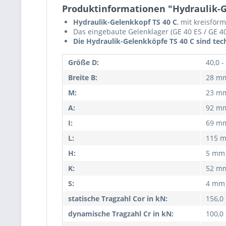
Produktinformationen "Hydraulik-Gele
Hydraulik-Gelenkkopf TS 40 C
, mit kreisför
Das eingebaute Gelenklager (GE 40 ES / GE 40
Die Hydraulik-Gelenkköpfe TS 40 C sind tec
Größe D:
40,0 
Breite B:
28 m
M:
23 m
A:
92 m
I:
69 m
L:
115 
H:
5 mm
K:
52 m
S:
4 mm
statische Tragzahl Cor in kN:
156,0
dynamische Tragzahl Cr in kN:
100,0