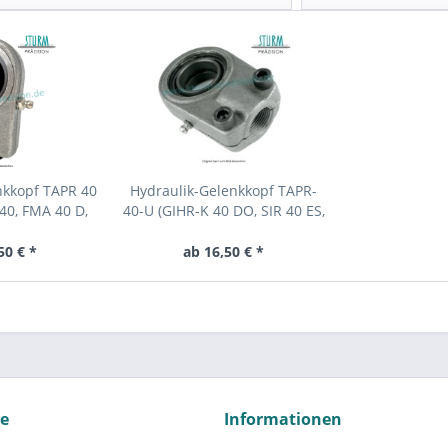
nkkopf TAPR 40
Hydraulik-Gelenkkopf TAPR-
40, FMA 40 D,
40-U (GIHR-K 40 DO, SIR 40 ES,
40 D, DGK...
FPR 40 U, WAPR 40 U)
50 € *
ab 16,50 € *
ce
Informationen