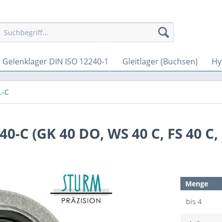
Gelenklager DIN ISO 12240-1
Gleitlager (Buchsen)
Hy
.-C
0-C (GK 40 DO, WS 40 C, FS 40 C, 
Menge
bis
4