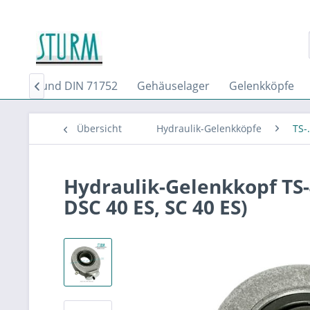
N 71751 und DIN 71752
Gehäuselager
Gelenkköpfe

Übersicht
Hydraulik-Gelenkköpfe
TS-.
Hydraulik-Gelenkkopf TS-4
DSC 40 ES, SC 40 ES)