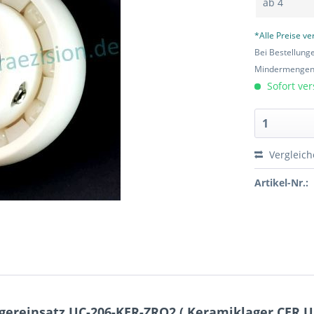
ab
4
*Alle Preise v
Bei Bestellung
Mindermengen-
Sofort ver
Vergleic
Artikel-Nr.:
ereinsatz UC-206-KER-ZRO2 ( Keramiklager CER U