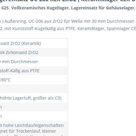
 625
.
Vollkeramisches Kugellager, Lagereinsatz für Gehäuselager.
en ) Außenring. UC-206 aus ZrO2 für Welle mit 30 mm Durchmesser.
, mit Kunststoff-Kugelkäfig aus PTFE. Keramiklager, Spannlager C
noxid ZrO2 (Keramik)
ik Zirkonoxid ZrO2
0 mm Durchmesser
stoff-Käfig aus PTFE
 180°C
höhte Lagerluft, größer als C0)
m
m
m hohe Leichtlaufeigenschaften
gnet für Trockenlauf, kleiner