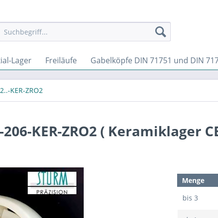
ial-Lager
Freiläufe
Gabelköpfe DIN 71751 und DIN 71
2..-KER-ZRO2
-206-KER-ZRO2 ( Keramiklager C
Menge
bis
3