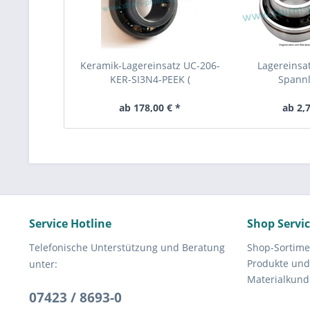
Keramik-Lagereinsatz UC-206-
Lagereinsat
KER-SI3N4-PEEK (
Spannl
Keramiklager CER UC206 )
ab 178,00 € *
ab 2,7
Service Hotline
Shop Servi
Telefonische Unterstützung und Beratung
Shop-Sortime
Produkte und
unter:
Materialkund
07423 / 8693-0