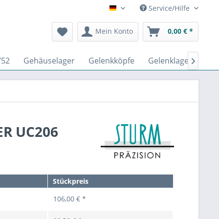
Service/Hilfe
Deutsch
Mein Konto
0,00 € *
752
Gehäuselager
Gelenkköpfe
Gelenklager DIN IS

ER UC206
Stückpreis
106,00 € *