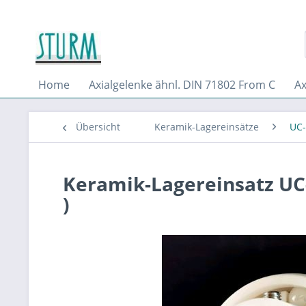
Home
Axialgelenke ähnl. DIN 71802 From C
Ax
Übersicht
Keramik-Lagereinsätze
UC-
Keramik-Lagereinsatz UC
)