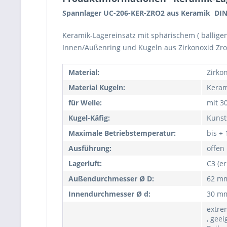
Spannlager UC-206-KER-ZRO2 aus Keramik DIN
Keramik-Lagereinsatz mit sphärischem ( ballig
Innen/Außenring und Kugeln aus Zirkonoxid Zro2
Material:
Zirko
Material Kugeln:
Keram
für Welle:
mit 3
Kugel-Käfig:
Kunst
Maximale Betriebstemperatur:
bis +
Ausführung:
offen
Lagerluft:
C3 (er
Außendurchmesser Ø D:
62 m
Innendurchmesser Ø d:
30 m
extre
, geei