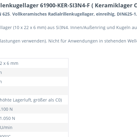
enkugellager 61900-KER-SI3N4-F ( Keramiklager C
N 625
.
Vollkeramisches Radialrillenkugellager, einreihig, DIN625-1
llager (10 x 22 x 6 mm) aus Si3N4. Innen/Außenring und Kugeln aus 
lastungen verwenden). Nicht für Anwendungen in stehenden Wellen
22 x 6 mm
m
m
höhte Lagerluft, größer als C0)
2.100 N
 1.050 N
 U/min
 800°C