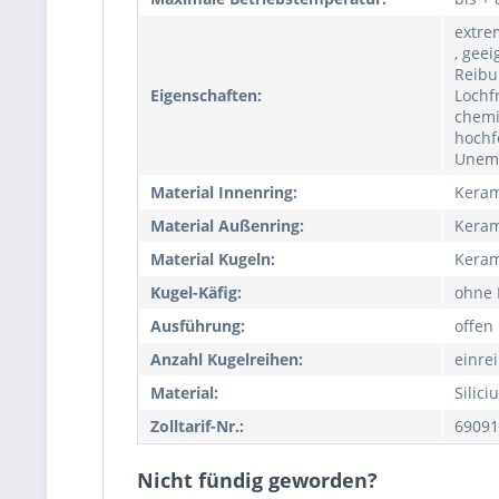
extre
, geei
Reibu
Eigenschaften:
Lochf
chemi
hochf
Unemp
Material Innenring:
Keram
Material Außenring:
Keram
Material Kugeln:
Keram
Kugel-Käfig:
ohne 
Ausführung:
offen
Anzahl Kugelreihen:
einrei
Material:
Silici
Zolltarif-Nr.:
69091
Nicht fündig geworden?