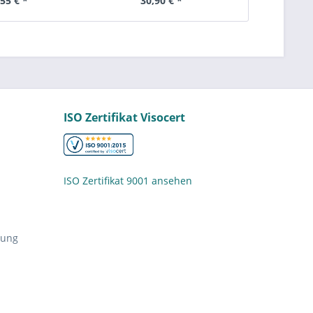
,55 € *
30,90 € *
26
ISO Zertifikat Visocert
ISO Zertifikat 9001 ansehen
nung