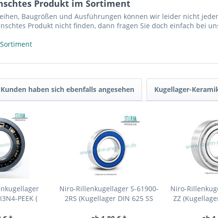
nschtes Produkt im Sortiment
reihen, Baugrößen und Ausführungen können wir leider nicht jeden
nschtes Produkt nicht finden, dann fragen Sie doch einfach bei un
 Sortiment
Kunden haben sich ebenfalls angesehen
Kugellager-Kerami
enkugellager
Niro-Rillenkugellager S-61900-
Niro-Rillenkug
I3N4-PEEK (
2RS (Kugellager DIN 625 SS
ZZ (Kugellage
r CER61900 )
6900...
625 S61