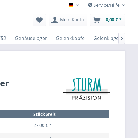
Service/Hilfe
Deutsch
Mein Konto
0,00 € *
752
Gehäuselager
Gelenkköpfe
Gelenklager DIN IS

ger
Stückpreis
27,00 € *