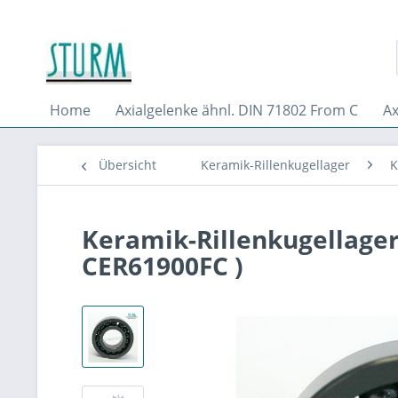
Home
Axialgelenke ähnl. DIN 71802 From C
Ax
Übersicht
Keramik-Rillenkugellager
K
Keramik-Rillenkugellager
CER61900FC )