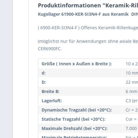
Produktinformationen "Keramik-Rill
Kugellager 61900-KER-SI3N4-F aus Keramik DI
( 6900-KER-SI3N4-F ) Offenes Keramik-Rillenkuge
(möglichst nur für Anwendungen ohne axiale Be
CER6900FC.
Größe ( Innen x Außen x Breite ):
10 x 
d:
10 m
D:
22 m
Breite B:
6 mm
Lagerluft:
C3 (er
Dynamische Tragzahl (bei +20°C):
Cr = 
Statische Tragzahl (bei +20°C):
Cor =
Maximale Drehzahl (bei +20°C):
7.000
Maximale Betriebstemperatur:
bis +