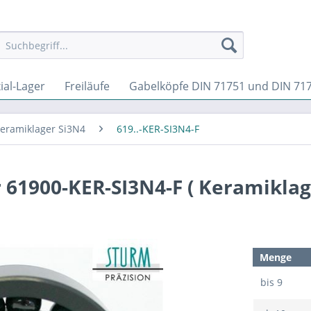
ial-Lager
Freiläufe
Gabelköpfe DIN 71751 und DIN 71
eramiklager Si3N4
619..-KER-SI3N4-F
 61900-KER-SI3N4-F ( Keramikla
Menge
bis
9