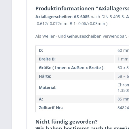
Produktinformationen "Axiallagersch
Axiallagerscheiben AS-6085
nach DIN 5 405-3.
A
-0,612/-0,072mm. B 1 -0,06/+0,03mm )
Als Wellen- und Gehäusescheiben verwendbar. Ge
D:
60 m
Breite B:
1 mm
Größe ( Innen x Außen x Breite ):
60 x 
Härte:
58 ~ 
Chrom
Material:
1.350
A:
85 m
Zolltarif-Nr.:
84824
Nicht fündig geworden?
Wir haben bestimmt auch Ihr gewü