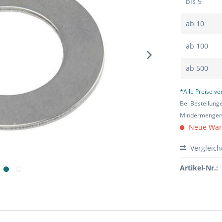
bis
9
ab
10
ab
100
ab
500
*Alle Preise v
Bei Bestellung
Mindermengen-
Neue Ware 
Vergleic
Artikel-Nr.: