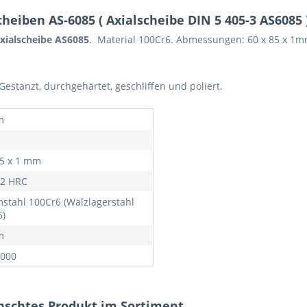
eiben AS-6085 ( Axialscheibe DIN 5 405-3 AS6085 
xialscheibe AS6085
. Material 100Cr6. Abmessungen: 60 x 85 x 1m
stanzt, durchgehärtet, geschliffen und poliert.
m
85 x 1 mm
62 HRC
stahl 100Cr6 (Wälzlagerstahl
5)
m
000
nschtes Produkt im Sortiment