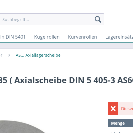
ln DIN 5401
Kugelrollen
Kurvenrollen
Lagereinsät
er
AS... Axiallagerscheibe
5 ( Axialscheibe DIN 5 405-3 AS6
Dieser
Menge