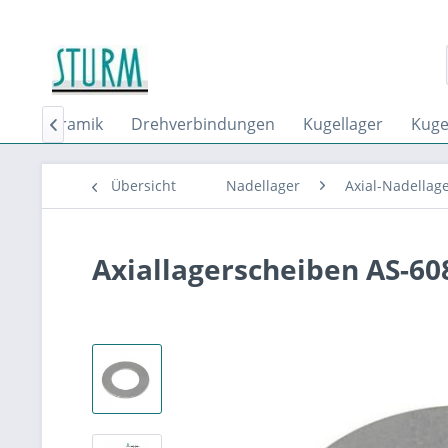
er
Keramik
Drehverbindungen
Kugellager
Kuge

Übersicht
Nadellager
Axial-Nadellag
Axiallagerscheiben AS-608