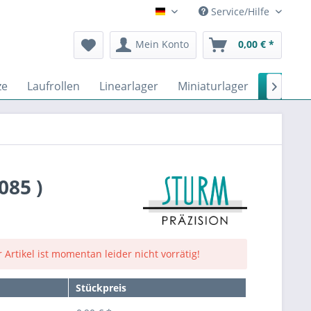
Service/Hilfe
Deutsch
Mein Konto
0,00 € *
ze
Laufrollen
Linearlager
Miniaturlager
Nadella

085 )
 Artikel ist momentan leider nicht vorrätig!
Stückpreis