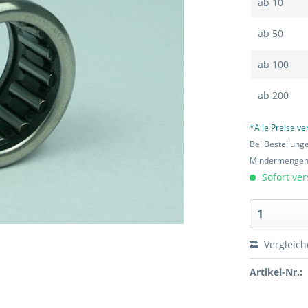
ab
10
ab
50
ab
100
ab
200
*Alle Preise v
Bei Bestellung
Mindermengen-
Sofort ver
Vergleic
Artikel-Nr.: