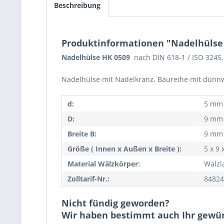
Beschreibung
Produktinformationen "Nadelhülse
Nadelhülse HK 0509
nach DIN 618-1 / ISO 3245.
Nadelhülse mit Nadelkranz. Baureihe mit dünn
d:
5 mm
D:
9 mm
Breite B:
9 mm
Größe ( Innen x Außen x Breite ):
5 x 9
Material Wälzkörper:
Wälzl
Zolltarif-Nr.:
84824
Nicht fündig geworden?
Wir haben bestimmt auch Ihr gewü