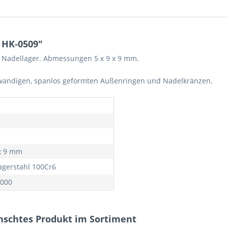
 HK-0509"
 Nadellager. Abmessungen 5 x 9 x 9 mm.
wandigen, spanlos geformten Außenringen und Nadelkränzen.
 x 9 mm
agerstahl 100Cr6
000
nschtes Produkt im Sortiment