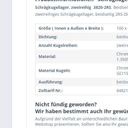
Schrägkugellager, zweireihig 3820-2RS
. Beidse
zweireihiges Schrägkugellager, beidseitig 2RS-D
Größe ( Innen x Außen x Breite ):
100 x
Dichtung:
beids
Anzahl Kugelreihen:
zweir
Chrom
Material:
1.350
Chrom
Material Kugeln:
GCr15
Ausführung:
beids
Zolltarif-Nr.:
84821
Nicht fündig geworden?
Wir haben bestimmt auch Ihr gewü
Aufgrund der Vielfalt an unterschiedlichen Bau
Webshop präsentieren. Sollten Sie also Ihr gewü