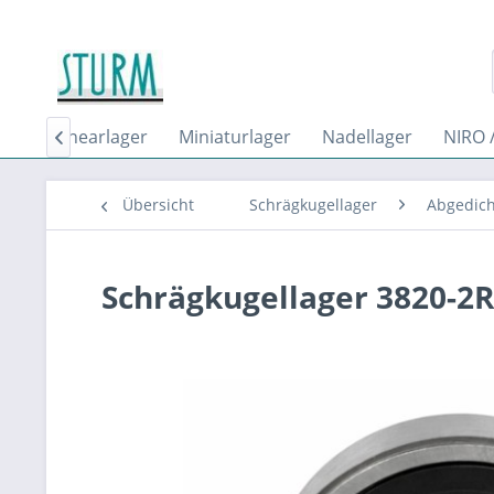
len
Linearlager
Miniaturlager
Nadellager
NIRO /

Übersicht
Schrägkugellager
Abgedich
Schrägkugellager 3820-2