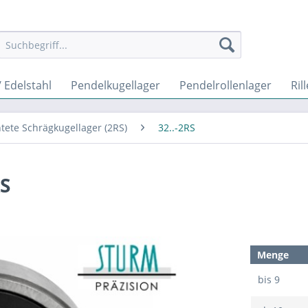
 Edelstahl
Pendelkugellager
Pendelrollenlager
Ril
tete Schrägkugellager (2RS)
32..-2RS
RS
Menge
bis
9