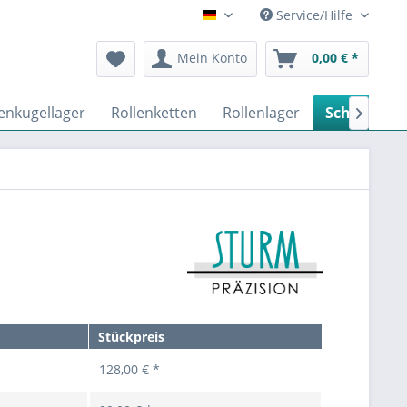
Service/Hilfe
Deutsch
Mein Konto
0,00 € *
lenkugellager
Rollenketten
Rollenlager
Schrägkuge

Stückpreis
128,00 € *