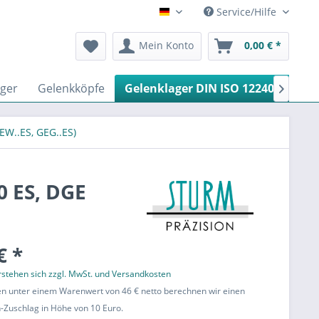
Service/Hilfe
Deutsch
Mein Konto
0,00 € *
ger
Gelenkköpfe
Gelenklager DIN ISO 12240-1
Gl

EW..ES, GEG..ES)
0 ES, DGE
€ *
erstehen sich zzgl. MwSt. und Versandkosten
en unter einem Warenwert von 46 € netto berechnen wir einen
Zuschlag in Höhe von 10 Euro.