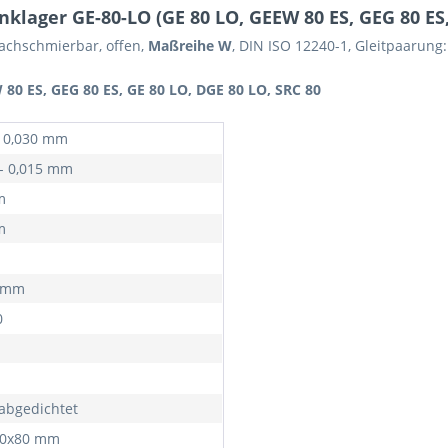
lager GE-80-LO (GE 80 LO, GEEW 80 ES, GEG 80 ES,
achschmierbar, offen,
Maßreihe W
, DIN ISO 12240-1, Gleitpaarung:
80 ES, GEG 80 ES, GE 80 LO, DGE 80 LO, SRC 80
+ 0,030 mm
 - 0,015 mm
m
m
0 mm
0
 abgedichtet
20x80 mm