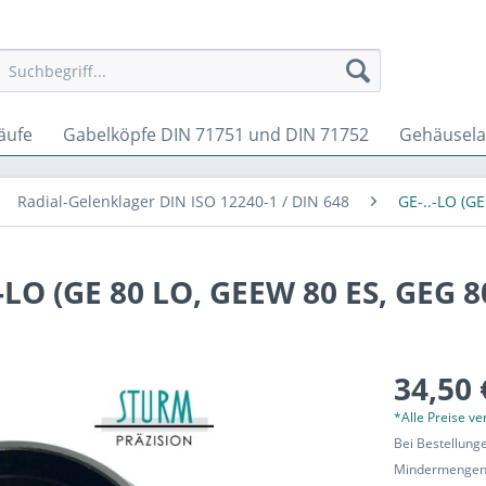
läufe
Gabelköpfe DIN 71751 und DIN 71752
Gehäusela
Radial-Gelenklager DIN ISO 12240-1 / DIN 648
GE-..-LO (GE
LO (GE 80 LO, GEEW 80 ES, GEG 8
34,50 
*Alle Preise v
Bei Bestellung
Mindermengen-