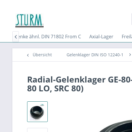
Axialgelenke ähnl. DIN 71802 From C
Axial-Lager
Frei

Übersicht
Gelenklager DIN ISO 12240-1
Radial-Gelenklager GE-80-
80 LO, SRC 80)