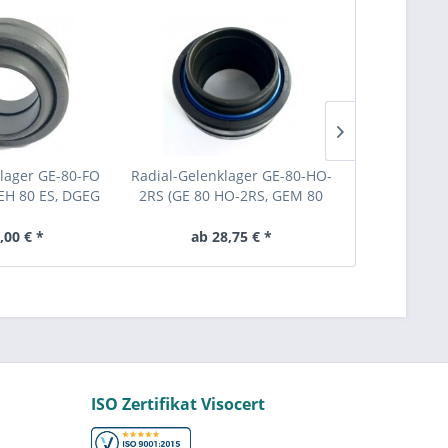
klager GE-80-FO
Radial-Gelenklager GE-80-HO-
Radial-Gelen
GEH 80 ES, DGEG
2RS (GE 80 HO-2RS, GEM 80
2RS (GEG 80
 SRL 80)
ES-2RS , GEEM 80 ES-2RS)
ES-2RS, S
,00 € *
ab 28,75 € *
ab 3
ISO Zertifikat Visocert