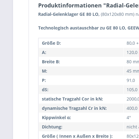
Produktinformationen "Radial-Gelenk
Radial-Gelenklager GE 80 LO,
(80x120x80 mm) n
Technologisch austauschbar zu GE 80 LO, GEEW 
Größe D:
80,0 
A:
120,0
Breite B:
80 m
M:
45 m
P:
91,0
dS:
105,
statische Tragzahl Cor in kN:
2000,
dynamische Tragzahl Cr in kN:
400,0
Kippwinkel α:
4°
Dichtung:
nicht
Größe ( Innen x Außen x Breite ):
80x1