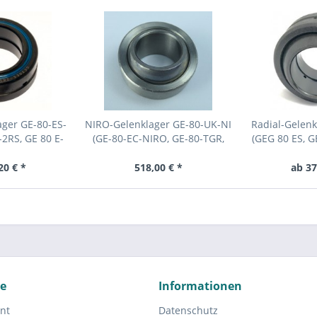
ager GE-80-ES-
NIRO-Gelenklager GE-80-UK-NI
Radial-Gelen
2RS, GE 80 E-
(GE-80-EC-NIRO, GE-80-TGR,
(GEG 80 ES, 
0 ES-2RS)
GE-80-TG3A, GE 80...
80 ES,
20 € *
518,00 € *
ab 37
ce
Informationen
nt
Datenschutz