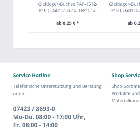
Gleitlager-Buchse PAP-1512-
Gleitlager-Buc
P10 ( EGB1512E40, TFP1512,
P10 ( EGB115E
KU1512SF1, PAP 1512 P14 )
KU1515SF1, 
ab 0,29 € *
ab 0,2
Service Hotline
Shop Servi
Telefonische Unterstützung und Beratung
Shop-Sortime
Produkte und
unter:
Materialkund
07423 / 8693-0
Mo-Do. 08:00 - 17:00 Uhr,
Fr. 08:00 - 14:00