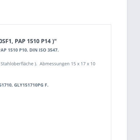
SF1, PAP 1510 P14 )"
 PAP 1510 P10. DIN ISO 3547.
e Stahloberfläche ). Abmessungen 15 x 17 x 10
51710, GLY151710PG F.