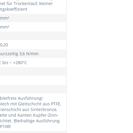
et für Trockenlauf, kleiner
ngskoeffizient
/mm²
/mm²
 0,20
kurzzeitig 3,6 N/mm
C bis ~ +280°C
 bleifreie Ausführung!
lech mit Gleitschicht aus PTFE,
henschicht aus Sinterbronze,
eite und Kanten Kupfer-Zinn-
ichtet. Bleihaltige Ausführung
 P10B!