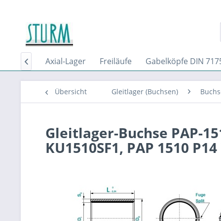
02 From C
Axial-Lager
Freiläufe
Gabelköpfe DIN 717

Übersicht
Gleitlager (Buchsen)
Buchse
Gleitlager-Buchse PAP-15
KU1510SF1, PAP 1510 P14 