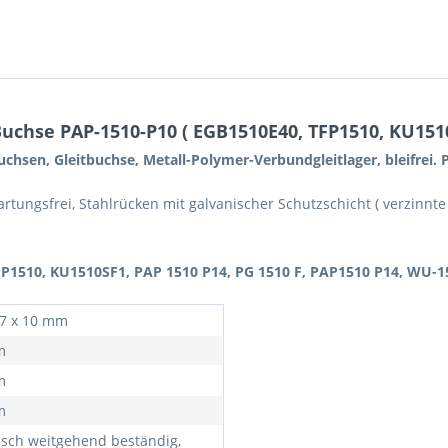
uchse PAP-1510-P10 ( EGB1510E40, TFP1510, KU1510
uchsen, Gleitbuchse, Metall-Polymer-Verbundgleitlager, bleifrei.
wartungsfrei, Stahlrücken mit galvanischer Schutzschicht ( verzinnt
FP1510, KU1510SF1, PAP 1510 P14, PG 1510 F, PAP1510 P14, WU-1
17 x 10 mm
m
m
m
sch weitgehend beständig,