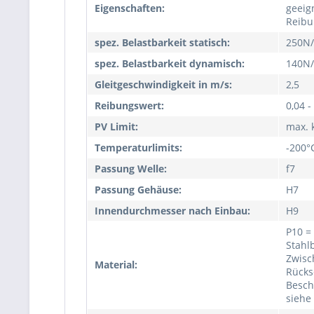
Eigenschaften:
geeign
Reibu
spez. Belastbarkeit statisch:
250N
spez. Belastbarkeit dynamisch:
140N
Gleitgeschwindigkeit in m/s:
2,5
Reibungswert:
0,04 -
PV Limit:
max. 
Temperaturlimits:
-200°
Passung Welle:
f7
Passung Gehäuse:
H7
Innendurchmesser nach Einbau:
H9
P10 =
Stahlb
Zwisc
Material:
Rücks
Besch
siehe