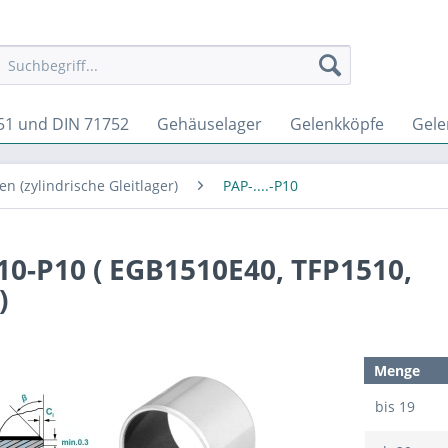
51 und DIN 71752
Gehäuselager
Gelenkköpfe
Gele
n (zylindrische Gleitlager)
PAP-....-P10
10-P10 ( EGB1510E40, TFP1510,
)
Menge
bis
19