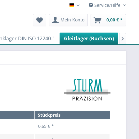
Service/Hilfe
Deutsch
Mein Konto
0,00 € *
nklager DIN ISO 12240-1
Gleitlager (Buchsen)
Hybrid

Stückpreis
0,65 € *