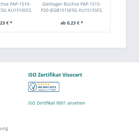
uchse PAP-1510-
Gleitlager-Buchse PAP-1515-
Gleitlager
50, KU1510SF2,
P20 (EGB1515E50, KU1515SF2,
Buchse 15x2
- 15x17x10 mm
BK-2 1515) - 15x17x15 mm
BJ 1
,23 € *
ab 0,23 € *
ab 
ISO Zertifikat Visocert
ISO Zertifikat 9001 ansehen
nung