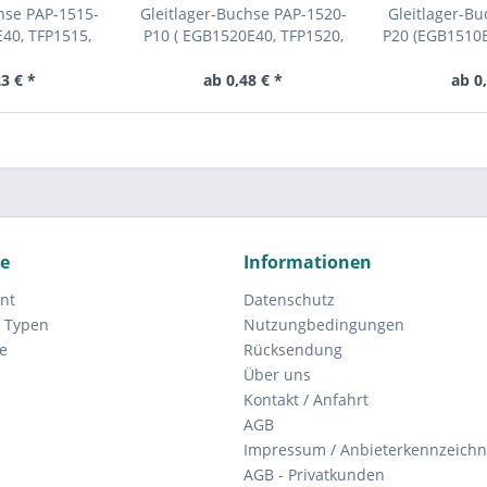
hse PAP-1515-
Gleitlager-Buchse PAP-1520-
Gleitlager-B
40, TFP1515,
P10 ( EGB1520E40, TFP1520,
P20 (EGB1510E
GLY151715 )
KU1520SF1, PAP 1520 P14 )
BK-2 1510) 
3 € *
ab 0,48 € *
ab 0
ce
Informationen
nt
Datenschutz
 Typen
Nutzungbedingungen
e
Rücksendung
Über uns
Kontakt / Anfahrt
AGB
Impressum / Anbieterkennzeich
AGB - Privatkunden