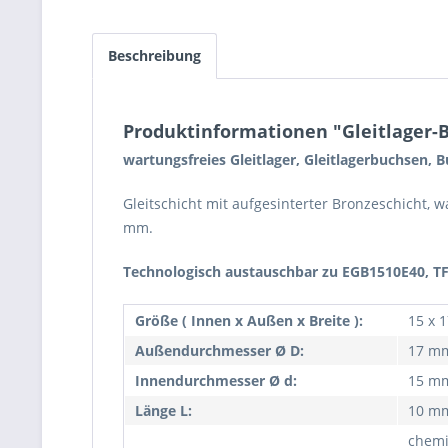
Beschreibung
Produktinformationen "Gleitlager-B
wartungsfreies Gleitlager, Gleitlagerbuchsen, B
Gleitschicht mit aufgesinterter Bronzeschicht, 
mm.
Technologisch austauschbar zu EGB1510E40, T
Größe ( Innen x Außen x Breite ):
15 x 
Außendurchmesser Ø D:
17 m
Innendurchmesser Ø d:
15 m
Länge L:
10 m
chemi