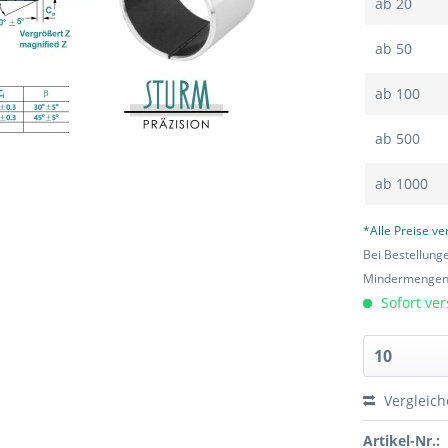
ab
20
ab
50
ab
100
ab
500
ab
1000
*Alle Preise v
Bei Bestellung
Mindermengen-
Sofort ver
Vergleic
Artikel-Nr.: