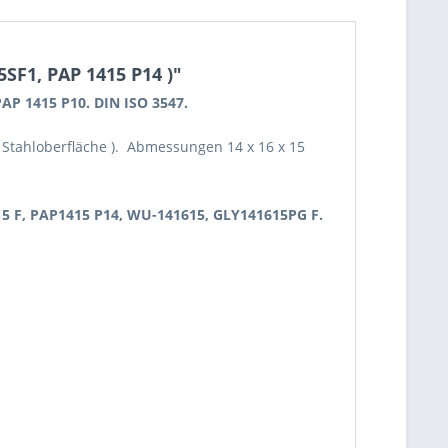
SF1, PAP 1415 P14 )"
 PAP 1415 P10. DIN ISO 3547.
e Stahloberfläche ). Abmessungen 14 x 16 x 15
15 F, PAP1415 P14, WU-141615, GLY141615PG F.