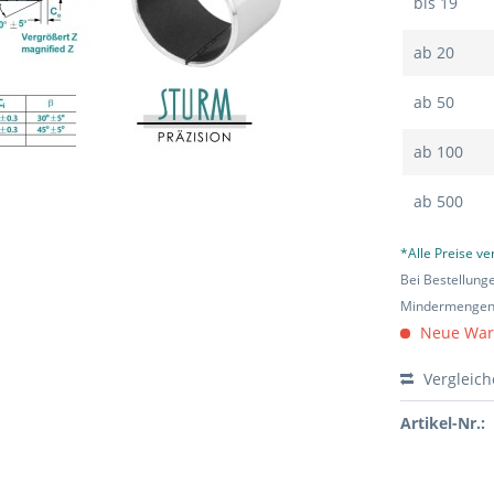
bis
19
ab
20
ab
50
ab
100
ab
500
*Alle Preise v
Bei Bestellung
Mindermengen-
Neue Ware 
Vergleic
Artikel-Nr.: