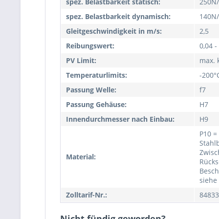
spez. Belastbarkeit statisch:
250N
spez. Belastbarkeit dynamisch:
140N
Gleitgeschwindigkeit in m/s:
2,5
Reibungswert:
0,04 -
PV Limit:
max. 
Temperaturlimits:
-200°
Passung Welle:
f7
Passung Gehäuse:
H7
Innendurchmesser nach Einbau:
H9
P10 =
Stahlb
Zwisc
Material:
Rücks
Besch
siehe
Zolltarif-Nr.:
84833
Nicht fündig geworden?