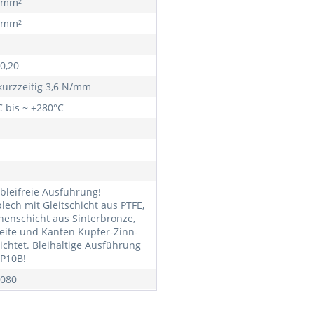
/mm²
/mm²
 0,20
kurzzeitig 3,6 N/mm
C bis ~ +280°C
 bleifreie Ausführung!
lech mit Gleitschicht aus PTFE,
henschicht aus Sinterbronze,
eite und Kanten Kupfer-Zinn-
ichtet. Bleihaltige Ausführung
 P10B!
080