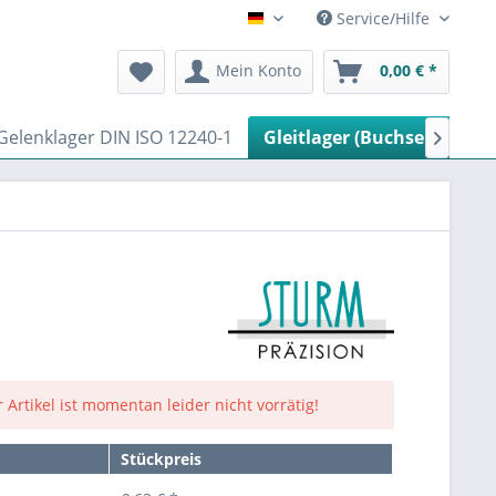
Service/Hilfe
Deutsch
Mein Konto
0,00 € *
Gelenklager DIN ISO 12240-1
Gleitlager (Buchsen)
Hy

 Artikel ist momentan leider nicht vorrätig!
Stückpreis