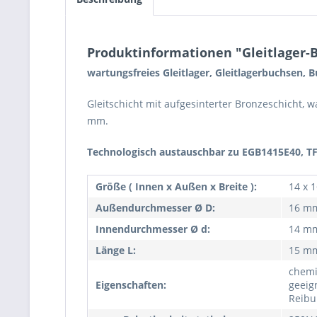
Produktinformationen "Gleitlager-B
wartungsfreies Gleitlager, Gleitlagerbuchsen, B
Gleitschicht mit aufgesinterter Bronzeschicht, 
mm.
Technologisch austauschbar zu EGB1415E40, T
Größe ( Innen x Außen x Breite ):
14 x 
Außendurchmesser Ø D:
16 m
Innendurchmesser Ø d:
14 m
Länge L:
15 m
chemi
Eigenschaften:
geeign
Reibu