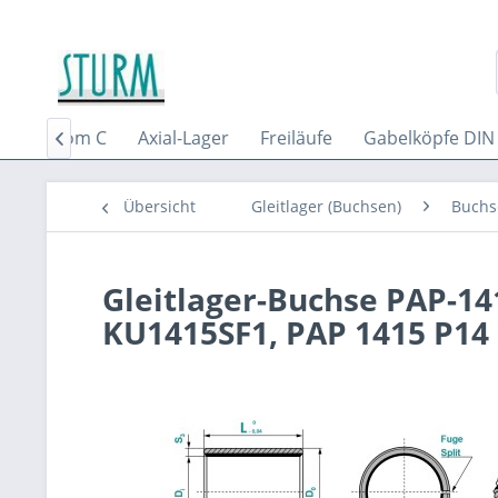
 71802 From C
Axial-Lager
Freiläufe
Gabelköpfe DIN

Übersicht
Gleitlager (Buchsen)
Buchse
Gleitlager-Buchse PAP-14
KU1415SF1, PAP 1415 P14 