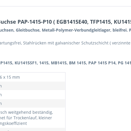
uchse PAP-1415-P10 ( EGB1415E40, TFP1415, KU1415
uchsen, Gleitbuchse, Metall-Polymer-Verbundgleitlager, bleifrei.
wartungsfrei, Stahlrücken mit galvanischer Schutzschicht ( verzinnt
FP1415, KU1415SF1, 1415, MB1415, BM 1415, PAP 1415 P14, PG 14
16 x 15 mm
m
m
m
sch weitgehend beständig,
et für Trockenlauf, kleiner
ngskoeffizient