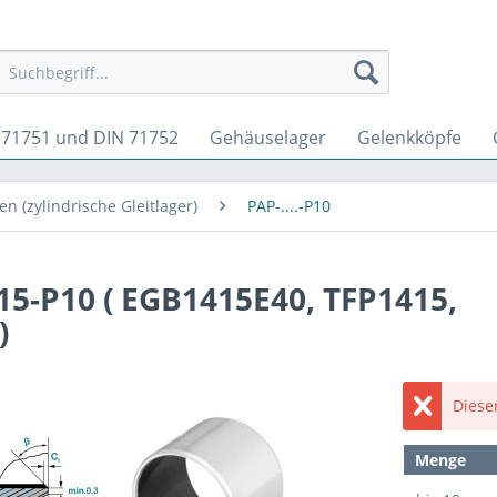
 71751 und DIN 71752
Gehäuselager
Gelenkköpfe
n (zylindrische Gleitlager)
PAP-....-P10
15-P10 ( EGB1415E40, TFP1415,
)
Dieser
Menge