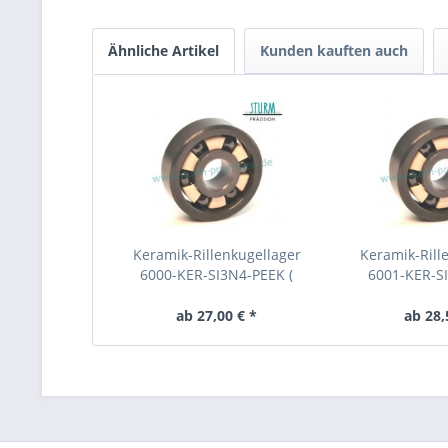
Ähnliche Artikel
Kunden kauften auch
Keramik-Rillenkugellager
Keramik-Rill
6000-KER-SI3N4-PEEK (
6001-KER-S
Kugellager aus Keramik
Kugellager 
CER6000 )
CER6
ab 27,00 € *
ab 28,