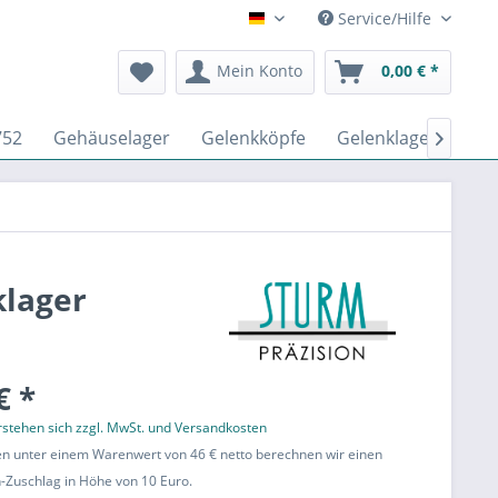
Service/Hilfe
Deutsch
Mein Konto
0,00 € *
752
Gehäuselager
Gelenkköpfe
Gelenklager DIN IS

klager
€ *
erstehen sich zzgl. MwSt. und Versandkosten
en unter einem Warenwert von 46 € netto berechnen wir einen
Zuschlag in Höhe von 10 Euro.