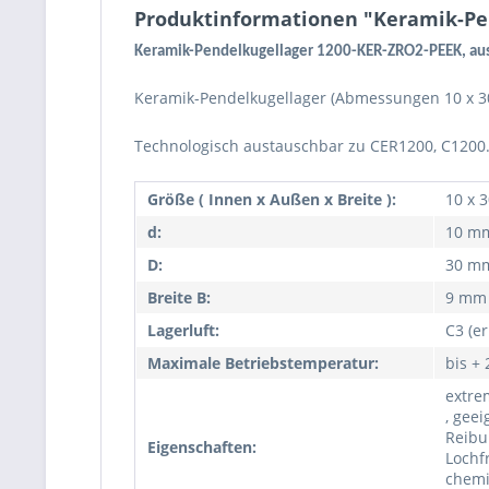
Produktinformationen "Keramik-Pen
Keramik-Pendelkugellager 1200-KER-ZRO2-PEEK, aus
Keramik-Pendelkugellager (Abmessungen 10 x 30 
Technologisch austauschbar zu CER1200, C1200
Größe ( Innen x Außen x Breite ):
10 x 
d:
10 m
D:
30 m
Breite B:
9 mm
Lagerluft:
C3 (er
Maximale Betriebstemperatur:
bis +
extre
, geei
Reibu
Eigenschaften:
Lochf
chemi