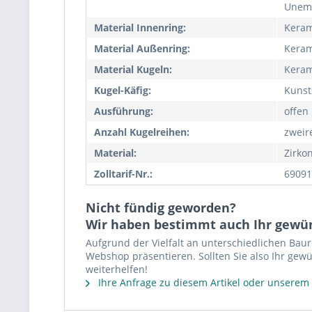
Unemp
Material Innenring:
Keram
Material Außenring:
Keram
Material Kugeln:
Keram
Kugel-Käfig:
Kunst
Ausführung:
offen
Anzahl Kugelreihen:
zweir
Material:
Zirko
Zolltarif-Nr.:
69091
Nicht fündig geworden?
Wir haben bestimmt auch Ihr gewü
Aufgrund der Vielfalt an unterschiedlichen Bau
Webshop präsentieren. Sollten Sie also Ihr gewü
weiterhelfen!
Ihre Anfrage zu diesem Artikel oder unserem