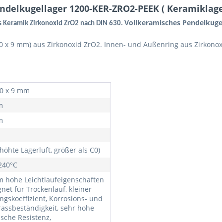
delkugellager 1200-KER-ZRO2-PEEK ( Keramiklage
Vollkeramisches Pendelkugel
 Keramik Zirkonoxid ZrO2
nach
DIN 630
.
x 9 mm) aus Zirkonoxid ZrO2. Innen- und Außenring aus Zirkonoxi
.
30 x 9 mm
m
m
höhte Lagerluft, größer als C0)
 240°C
m hohe Leichtlaufeigenschaften
gnet für Trockenlauf, kleiner
ngskoeffizient, Korrosions- und
rassbeständigkeit, sehr hohe
sche Resistenz,