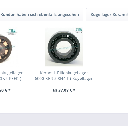
Kunden haben sich ebenfalls angesehen
Kugellager-Kerami
enkugellager
Keramik-Rillenkugellager
I3N4-PEEK (
6000-KER-SI3N4-F ( Kugellager
aus Keramik
aus Keramik CER6000 )
001 )
50 € *
ab 37,08 € *