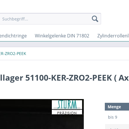
endichtringe
Winkelgelenke DIN 71802
Zylinderrollen
KER-ZRO2-PEEK
llager 51100-KER-ZRO2-PEEK ( Ax
Menge
bis
9