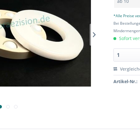
ab
10
*Alle Preise v
Bei Bestellung
Mindermengen-
Sofort ver
Vergleic
Artikel-Nr.: