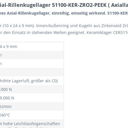
l-Rillenkugellager 51100-KER-ZRO2-PEEK ( Axiall
es Axial-Rillenkugellager, einreihig, einseitig wirkend. 51100-KE
er (10 x 24 x 9 mm). Innen/Außenring und Kugeln aus Zirkonoxid Z
für den Einsatz in stehenden Wellen geeignet. Keramiklager CER511
24 x 9 mm
m
m
höhte Lagerluft, größer als C0)
7.000 N
 9.000 N
 U/min
 240°C
m hohe Leichtlaufeigenschaften