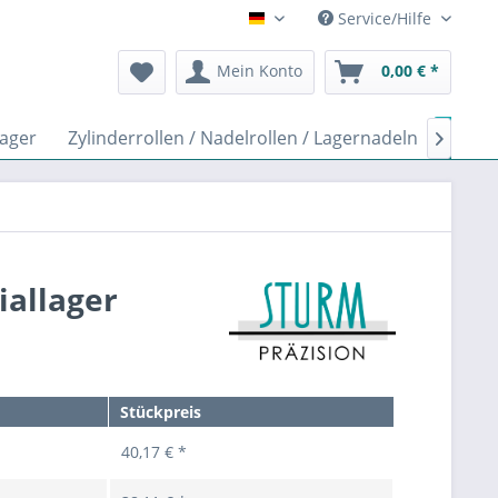
Service/Hilfe
Deutsch
Mein Konto
0,00 € *
lager
Zylinderrollen / Nadelrollen / Lagernadeln
Keram

iallager
Stückpreis
40,17 € *