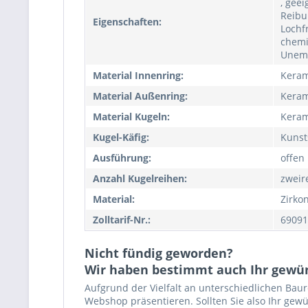
, geei
Reibu
Eigenschaften:
Lochf
chemi
Unemp
Material Innenring:
Keram
Material Außenring:
Keram
Material Kugeln:
Keram
Kugel-Käfig:
Kunst
Ausführung:
offen
Anzahl Kugelreihen:
zweir
Material:
Zirko
Zolltarif-Nr.:
69091
Nicht fündig geworden?
Wir haben bestimmt auch Ihr gewü
Aufgrund der Vielfalt an unterschiedlichen Bau
Webshop präsentieren. Sollten Sie also Ihr gewü