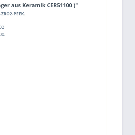
ager aus Keramik CER51100 )"
R-ZRO2-PEEK.
rO2
00.