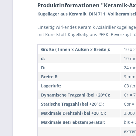
Produktinformationen "Keramik-Axia
Kugellager aus Keramik DIN 711
.
Vollkeramisch
Einseitig wirkendes Keramik-Axialrillenkugellag
mit Kunststoff-Kugelkäfig aus PEEK. Bevorzugt 
Größe ( Innen x Außen x Breite ):
10 x 
d:
10 m
D:
24 m
Breite B:
9 mm
Lagerluft:
C3 (er
Dynamische Tragzahl (bei +20°C):
Cr = 
Statische Tragzahl (bei +20°C):
Cor =
Maximale Drehzahl (bei +20°C):
3.000
Maximale Betriebstemperatur:
bis +
extre