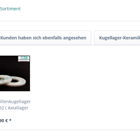
 Sortiment
Kunden haben sich ebenfalls angesehen
Kugellager-Kerami
illenkugellager
 ( Axiallager
amik...
90 € *