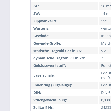
GL:
16 m
SW:
14 m
Kippwinkel α:
15°
Wartung:
wartu
Gewinde:
Innen
Gewinde-Größe:
M8 L
statische Tragzahl Cor in kN:
9,2
dynamische Tragzahl Cr in kN:
7
Gehäusewerkstoff:
Edelst
Edelst
Lagerschale:
rostf
Innenring (Kugelauge):
Edelst
DIN:
DIN 6
Stückgewicht in Kg:
0,038
Zolltarif-Nr.:
84833