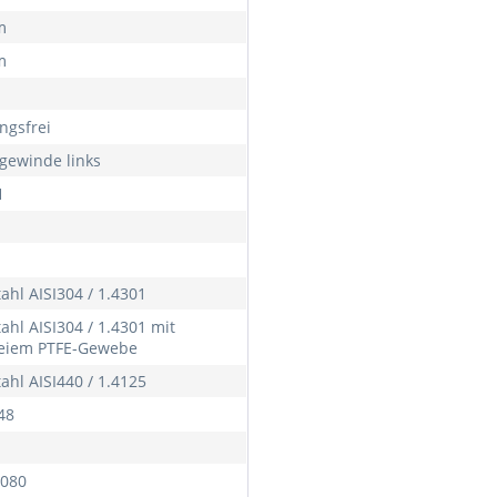
m
m
ngsfrei
gewinde links
H
ahl AISI304 / 1.4301
ahl AISI304 / 1.4301 mit
reiem PTFE-Gewebe
ahl AISI440 / 1.4125
48
080