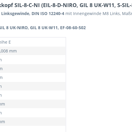
pf SIL-8-C-NI (EIL-8-D-NIRO, GIL 8 UK-W11, S-SIL-8
, Linksgewinde, DIN ISO 12240-4
mit Innengewinde M8 Links, Maßre
GIL 8 UK-NIRO, GIL 8 UK-W11, EF-08-60-502
ihe E
 0,008 mm
m
mm
mm
m
m
 mm
m
 mm