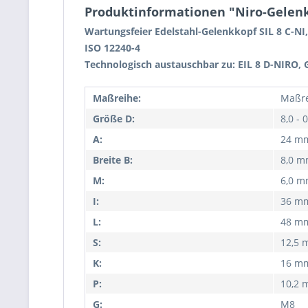
Produktinformationen "Niro-Gelenkko
Wartungsfeier Edelstahl-Gelenkkopf SIL 8 C-NI
ISO 12240-4
Technologisch austauschbar zu: EIL 8 D-NIRO, 
Maßreihe:
Maßre
Größe D:
8,0 -
A:
24 m
Breite B:
8,0 
M:
6,0 
I:
36 m
L:
48 m
S:
12,5
K:
16 m
P:
10,2
G:
M8