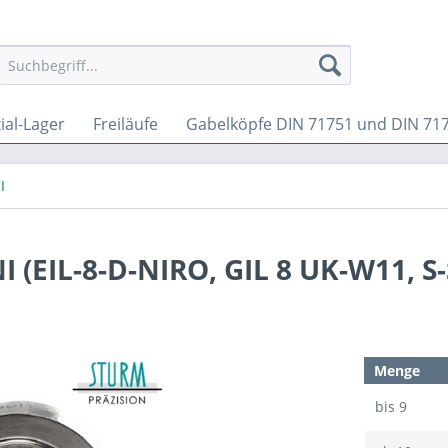
ial-Lager
Freiläufe
Gabelköpfe DIN 71751 und DIN 71
I
 (EIL-8-D-NIRO, GIL 8 UK-W11, S-
Menge
bis
9