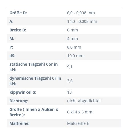
Größe D:
6,0 - 0,008 mm
A:
14,0 - 0,008 mm
Breite B:
6 mm
M:
4 mm
P:
8,0 mm
dS:
10,0 mm
statische Tragzahl Cor in
9,1
kN:
dynamische Tragzahl Cr in
3,6
kN:
Kippwinkel α:
13°
Dichtung:
nicht abgedichtet
Größe ( Innen x Außen x
6 x14 x 6 mm
Breite ):
Maßreihe:
Maßreihe E