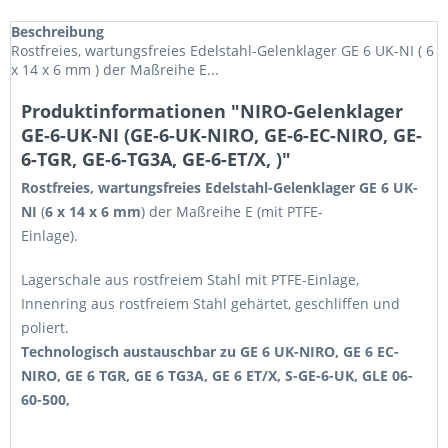
Beschreibung
Rostfreies, wartungsfreies Edelstahl-Gelenklager GE 6 UK-NI ( 6
x 14 x 6 mm ) der Maßreihe E...
Produktinformationen "NIRO-Gelenklager
GE-6-UK-NI (GE-6-UK-NIRO, GE-6-EC-NIRO, GE-
6-TGR, GE-6-TG3A, GE-6-ET/X, )"
Rostfreies, wartungsfreies Edelstahl-Gelenklager
GE 6 UK-
NI
(
6 x 14 x 6 mm
) der Maßreihe E (mit PTFE-
Einlage
Lagerschale aus rostfreiem Stahl mit PTFE-Einlage,
Innenring aus rostfreiem Stahl gehärtet, geschliffen und
poliert.
Technologisch austauschbar zu GE 6 UK-NIRO, GE 6 EC-
NIRO, GE 6 TGR, GE 6 TG3A, GE 6 ET/X, S-GE-6-UK,
GLE 06-
60-500
,
10 93 0000 0006/000, 63399706