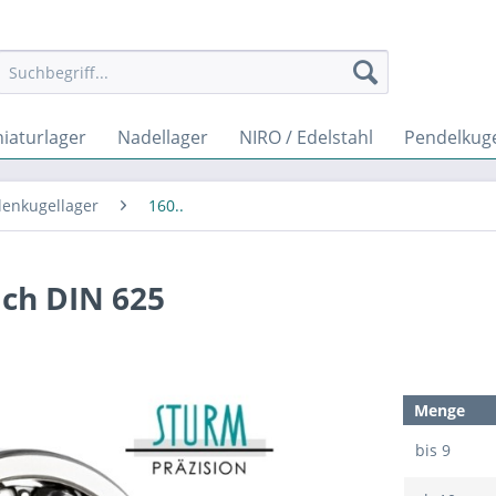
iaturlager
Nadellager
NIRO / Edelstahl
Pendelkuge
lenkugellager
160..
ach DIN 625
Menge
bis
9