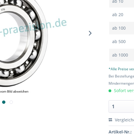
ab
10
ab
20
ab
100
ab
500
ab
1000
*Alle Preise v
Bei Bestellung
Mindermengen-
Sofort ver
Vergleic
Artikel-Nr.: