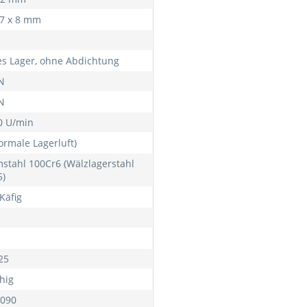
47 x 8 mm
es Lager, ohne Abdichtung
N
N
0 U/min
ormale Lagerluft)
stahl 100Cr6 (Wälzlagerstahl
5)
Käfig
25
hig
090