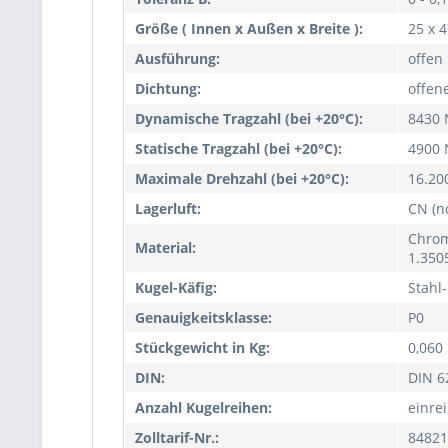
Größe ( Innen x Außen x Breite ):
25 x 
Ausführung:
offen
Dichtung:
offen
Dynamische Tragzahl (bei +20°C):
8430 
Statische Tragzahl (bei +20°C):
4900 
Maximale Drehzahl (bei +20°C):
16.20
Lagerluft:
CN (n
Chrom
Material:
1.350
Kugel-Käfig:
Stahl-
Genauigkeitsklasse:
P0
Stückgewicht in Kg:
0,060
DIN:
DIN 6
Anzahl Kugelreihen:
einrei
Zolltarif-Nr.:
84821