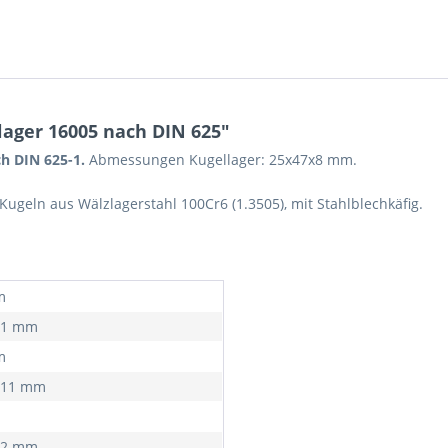
lager 16005 nach DIN 625"
ch DIN 625-1.
Abmessungen Kugellager: 25x47x8 mm.
ugeln aus Wälzlagerstahl 100Cr6 (1.3505), mit Stahlblechkäfig.
m
,01 mm
m
,011 mm
,12 mm