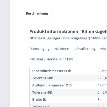
Beschreibung
Produktinformationen "Rillenkugel
Offenes Kugellager (Rillenkugellager) 16005 na
Dünnringlager mit Innen- und Außenring sowie K
Fabrikat / Hersteller: STB®
Innendurchmesser Ø d:
25 m
Toleranz Ød:
0 - 0
Außendurchmesser Ø D:
47 m
Toleranz ØD:
0 - 0
Breite B:
8 mm
Toleranz B:
0 - 0