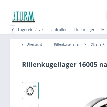
rollen
Lagereinsätze
Laufrollen
Linearlager
Min

Übersicht
Rillenkugellager
Offene Ril
Rillenkugellager 16005 n