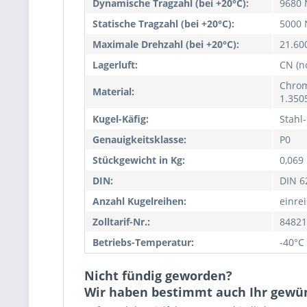
Dynamische Tragzahl (bei +20°C):
9680 
Statische Tragzahl (bei +20°C):
5000 
Maximale Drehzahl (bei +20°C):
21.60
Lagerluft:
CN (n
Chrom
Material:
1.350
Kugel-Käfig:
Stahl-
Genauigkeitsklasse:
P0
Stückgewicht in Kg:
0,069
DIN:
DIN 6
Anzahl Kugelreihen:
einrei
Zolltarif-Nr.:
84821
Betriebs-Temperatur:
-40°C
Nicht fündig geworden?
Wir haben bestimmt auch Ihr gewü