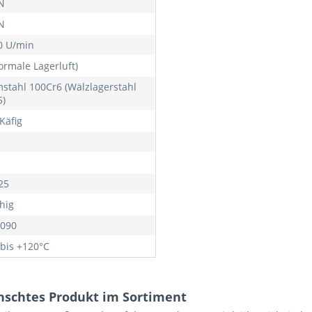
N
N
0 U/min
ormale Lagerluft)
stahl 100Cr6 (Wälzlagerstahl
5)
Käfig
25
hig
090
 bis +120°C
nschtes Produkt im Sortiment