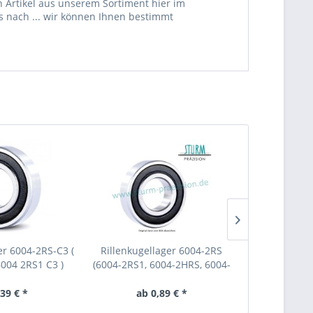
 Artikel aus unserem Sortiment hier im
s nach ... wir können Ihnen bestimmt
er 6004-2RS-C3 (
Rillenkugellager 6004-2RS
Rillenkugel
6004 2RS1 C3 )
(6004-2RS1, 6004-2HRS, 6004-
Kugellag
2RSR)
,39 € *
ab 0,89 € *
ab 