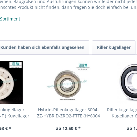
reihen, Baugrößen und Ausführungen können wir leider nicht jeden
nschtes Produkt nicht finden, dann fragen Sie doch einfach bei un
 Sortiment
Kunden haben sich ebenfalls angesehen
Rillenkugellager
enkugellager
Hybrid-Rillenkugellager 6004-
Rillenkugellag
F ( Kugellager
ZZ-HYBRID-ZRO2-PTFE (HY6004
Kugellager 
k CER6004 )
2Z, HYB 6004-ZZ,...
93 € *
ab 12,50 € *
ab 1