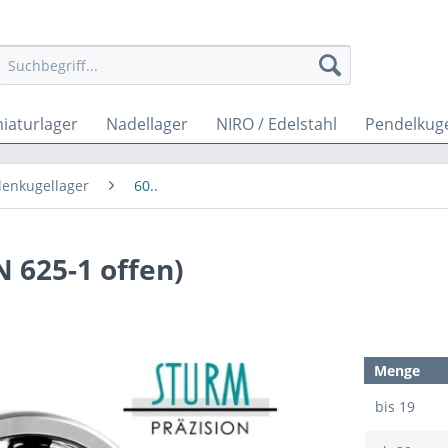
iaturlager
Nadellager
NIRO / Edelstahl
Pendelkuge
lenkugellager
60..
N 625-1 offen)
Menge
bis
19