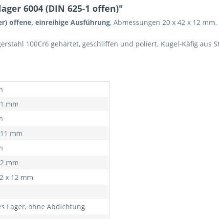
ager 6004 (DIN 625-1 offen)"
er) offene, einreihige Ausführung
, Abmessungen 20 x 42 x 12 mm.
stahl 100Cr6 gehärtet, geschliffen und poliert. Kugel-Käfig aus S
m
,01 mm
m
,011 mm
m
,12 mm
42 x 12 mm
es Lager, ohne Abdichtung