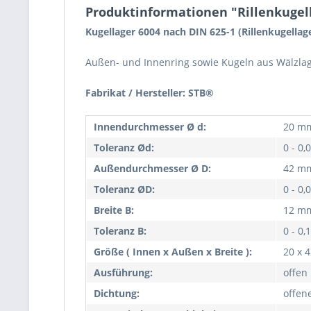
Produktinformationen "Rillenkugell
Kugellager 6004 nach DIN 625-1 (Rillenkugellag
Außen- und Innenring sowie Kugeln aus Wälzlager
Fabrikat / Hersteller: STB®
Innendurchmesser Ø d:
20 m
Toleranz Ød:
0 - 0
Außendurchmesser Ø D:
42 m
Toleranz ØD:
0 - 0
Breite B:
12 m
Toleranz B:
0 - 0
Größe ( Innen x Außen x Breite ):
20 x 
Ausführung:
offen
Dichtung:
offen