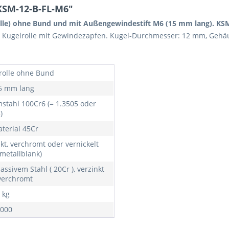
KSM-12-B-FL-M6"
lle) ohne Bund und mit Außengewindestift M6 (15 mm lang). KS
ft. Kugelrolle mit Gewindezapfen. Kugel-Durchmesser: 12 mm, Geh
rolle ohne Bund
5 mm lang
stahl 100Cr6 (= 1.3505 oder
)
aterial 45Cr
kt, verchromt oder vernickelt
 metallblank)
ssivem Stahl ( 20Cr ), verzinkt
verchromt
 kg
000