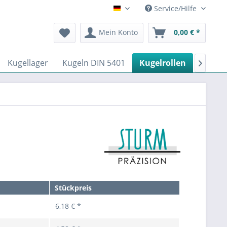
Service/Hilfe
Deutsch
Mein Konto
0,00 € *
Kugellager
Kugeln DIN 5401
Kugelrollen
Kurven

Stückpreis
6,18 € *