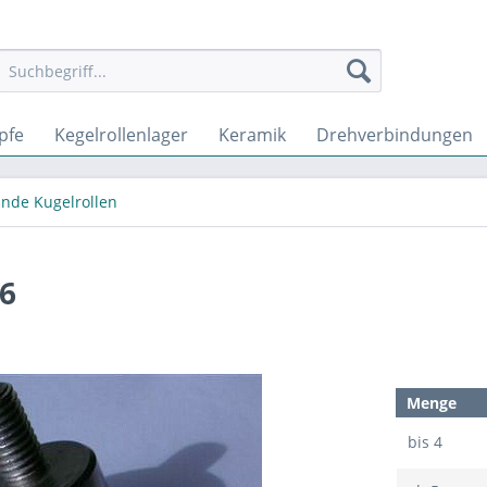
pfe
Kegelrollenlager
Keramik
Drehverbindungen
inde Kugelrollen
M6
Menge
bis
4