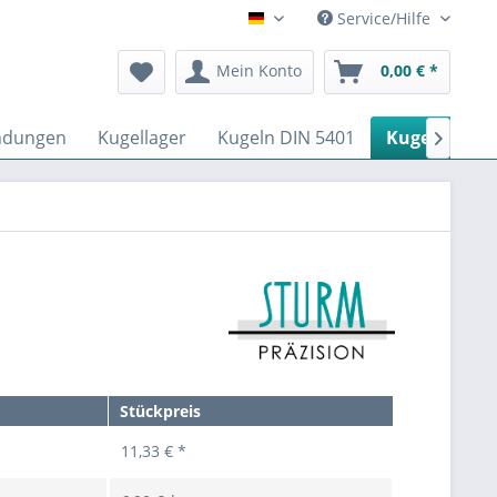
Service/Hilfe
Deutsch
Mein Konto
0,00 € *
ndungen
Kugellager
Kugeln DIN 5401
Kugelrollen

Stückpreis
11,33 € *