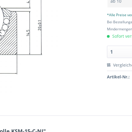
ab
10
*Alle Preise v
Bei Bestellung
Mindermengen-
Sofort ver
Vergleic
Artikel-Nr.:
olle KSM-15-C-NI"