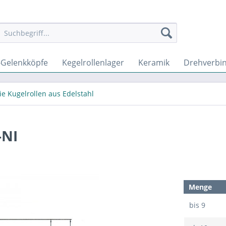
-Gelenkköpfe
Kegelrollenlager
Keramik
Drehverbi
ie Kugelrollen aus Edelstahl
-NI
Menge
bis
9