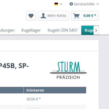
Service/Hilfe
Deutsch
Mein Konto
0,00 € *
ndungen
Kugellager
Kugeln DIN 5401
Kugelrollen

P45B, SP-
Stückpreis
20,50 € *