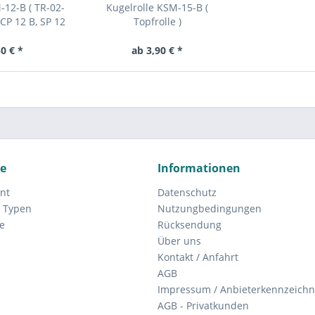
-12-B ( TR-02-
Kugelrolle KSM-15-B (
CP 12 B, SP 12
Topfrolle )
12-B )
0 € *
ab 3,90 € *
ce
Informationen
nt
Datenschutz
 Typen
Nutzungbedingungen
e
Rücksendung
Über uns
Kontakt / Anfahrt
AGB
Impressum / Anbieterkennzeich
AGB - Privatkunden