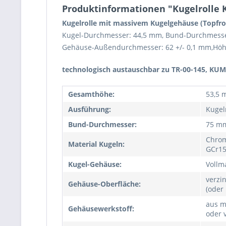
Produktinformationen "Kugelrolle KS
Kugelrolle mit massivem Kugelgehäuse (Topfro
Kugel-Durchmesser: 44,5 mm, Bund-Durchmess
Gehäuse-Außendurchmesser: 62 +/- 0,1 mm,Höh
technologisch austauschbar zu TR-00-145, KUM
Gesamthöhe:
53,5
Ausführung:
Kugel
Bund-Durchmesser:
75 m
Chrom
Material Kugeln:
GCr15
Kugel-Gehäuse:
Vollm
verzin
Gehäuse-Oberfläche:
(oder
aus ma
Gehäusewerkstoff:
oder 