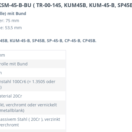
M-45-B-BU ( TR-00-145, KUM45B, KUM-45-B, SP45B, 
lle) mit Bund
er: 75 mm
e: 53,5 mm
45B, KUM-45-B, SP45B, SP-45-B, CP-45-B, CP45B.
 mm
rolle mit Bund
m
stahl 100Cr6 (= 1.3505 oder
)
aterial 20Cr
kt, verchromt oder vernickelt
 metallblank)
ssivem Stahl ( 20Cr ), verzinkt
verchromt