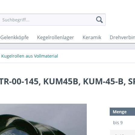
-Gelenkköpfe
Kegelrollenlager
Keramik
Drehverbi
Kugelrollen aus Vollmaterial
 TR-00-145, KUM45B, KUM-45-B, S
Menge
bis
9